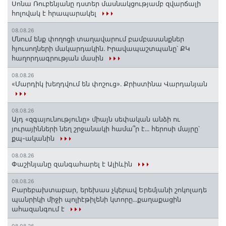
Սոնա Ռուբենյանը դստեր մասնակցությամբ զվարճալի
հոլովակ է հրապարակել
08.08.26
Մնում ենք փողոցի տաղավարում բամբասանքներ
հյուսողների մակարդակին․ Իրավապաշտպանը՝ ՔԿ
հաղորդագրության մասին
08.08.26
«Մարդիկ խեղդվում են փոշուց»․ Քրիստինա Վարդանյան
08.08.26
Այդ «զգայունությունը» միայն սեփական անձի ու
յուրայինների նեղ շրջանակի համա՞ր է․․․ հերոսի մայրը՝
քպ-ականին
08.08.26
Փաշինյանը զանգահարել է Ալիևին
08.08.26
Բարեբախտաբար, երեխաս չկերավ Երեմյանի շոկոլադե
պանրիկի միջի պոլիէթիլենի կտորը․․․քաղաքացին
ահազանգում է