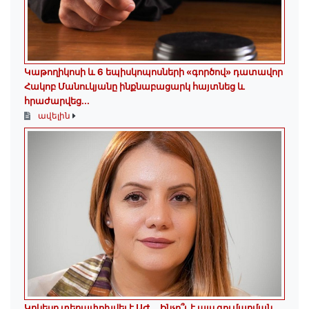
️Կաթողիկոսի և 6 եպիսկոպոսների «գործով» դատավոր
Հակոբ Մանուկյանը ինքնաբացարկ հայտնեց և
հրաժարվեց...
ավելին
Կրկեսը տեղափոխվել է ԱԺ... Ինչո՞ւ է այս գումարման