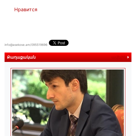
Нравится
info@asekose.am/095519696
Քաղաքական
ավելին