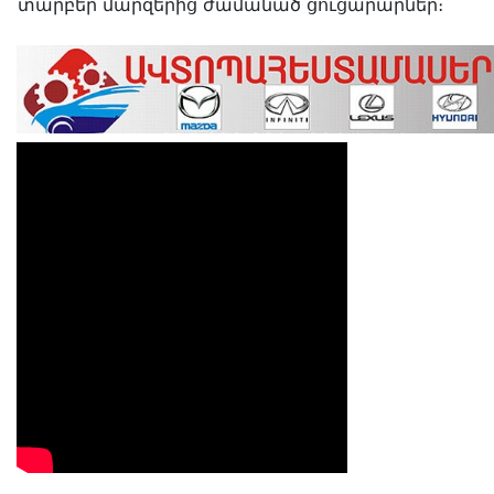
տարբեր մարզերից ժամանած ցուցարարներ։