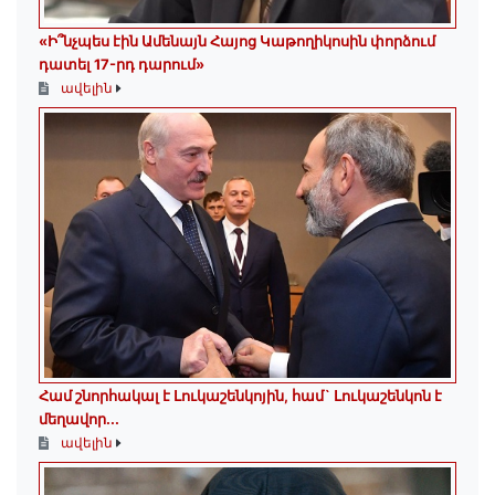
«Ի՞նչպես էին Ամենայն Հայոց Կաթողիկոսին փորձում
դատել 17-րդ դարում»
ավելին
Համ շնորհակալ է Լուկաշենկոյին, համ` Լուկաշենկոն է
մեղավոր․․․
ավելին