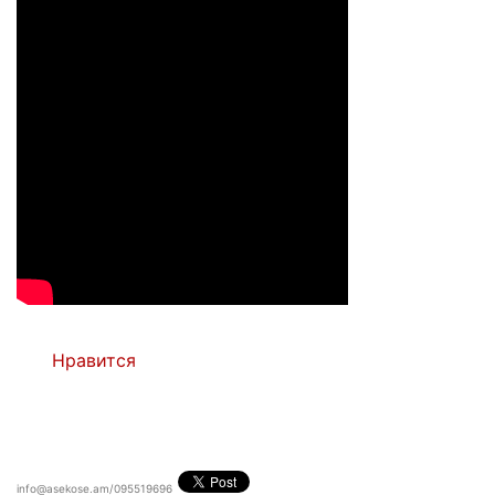
Нравится
info@asekose.am/095519696