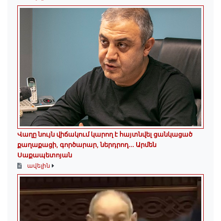
Վաղը նույն վիճակում կարող է հայտնվել ցանկացած
քաղաքացի, գործարար, ներդրող.․․ Արմեն
Սաքապետոյան
ավելին