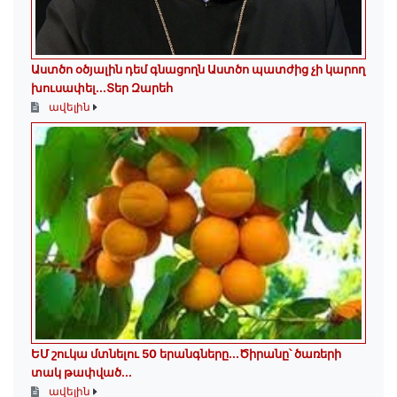
Աստծո օծյալին դեմ գնացողն Աստծո պատժից չի կարող
խուսափել․․․Տեր Զարեհ
ավելին
ԵՄ շուկա մտնելու 50 երանգները․․․Ծիրանը՝ ծառերի
տակ թափված․․․
ավելին