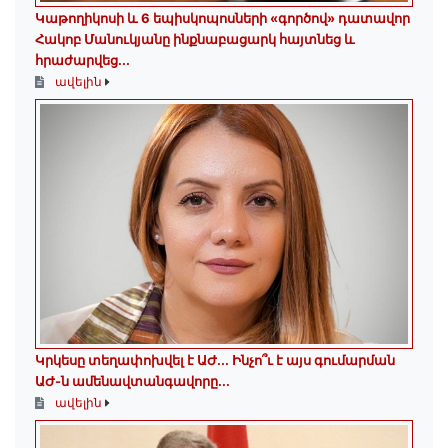
️Կաթողիկոսի և 6 եպիսկոպոսների «գործով» դատավոր
Հակոբ Մանուկյանը ինքնաբացարկ հայտնեց և
հրաժարվեց...
ավելին
Կրկեսը տեղափոխվել է ԱԺ... Ինչո՞ւ է այս գումարման
ԱԺ-ն ամենավտանգավորը...
ավելին