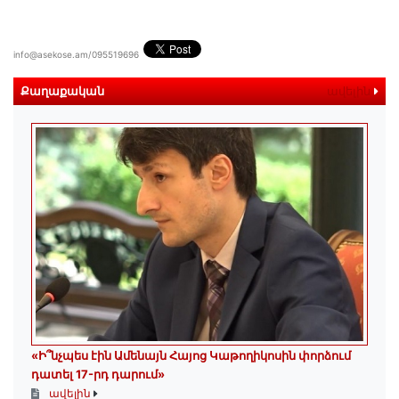
info@asekose.am/095519696
Քաղաքական
ավելին
«Ի՞նչպես էին Ամենայն Հայոց Կաթողիկոսին փորձում
դատել 17-րդ դարում»
ավելին