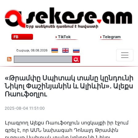
FB
TikTok
Telegram
Շաբաթ, 08.08.2026
«Թրամփը Սպիտակ տանը կընդունի
Նիկոլ Փաշինյանին և Ալիևին». Ալեքս
Ռաուֆօղլու
2025-08-04 11:51:00
Լրագրող Ալեքս Ռաուֆօղլուն սոցկայքի իր էջում
գրել է, որ ԱՄՆ նախագահ Դոնալդ Թրամփն
ուրբաթ Սպիտակ տանը կընդունի Նիկոլ