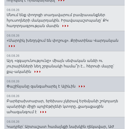
հոլովակ է հրապարակել
08.08.26
Մնում ենք փողոցի տաղավարում բամբասանքներ
հյուսողների մակարդակին․ Իրավապաշտպանը՝ ՔԿ
հաղորդագրության մասին
08.08.26
«Մարդիկ խեղդվում են փոշուց»․ Քրիստինա Վարդանյան
08.08.26
Այդ «զգայունությունը» միայն սեփական անձի ու
յուրայինների նեղ շրջանակի համա՞ր է․․․ հերոսի մայրը՝
քպ-ականին
08.08.26
Փաշինյանը զանգահարել է Ալիևին
08.08.26
Բարեբախտաբար, երեխաս չկերավ Երեմյանի շոկոլադե
պանրիկի միջի պոլիէթիլենի կտորը․․․քաղաքացին
ահազանգում է
08.08.26
Կադրեր՝ Արտաշատ համայնքի նախկին ղեկավար, ԱԺ