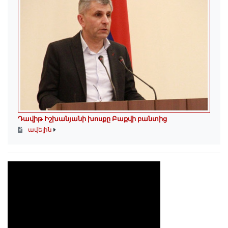
Դավիթ Իշխանյանի խոսքը Բաքվի բանտից
ավելին