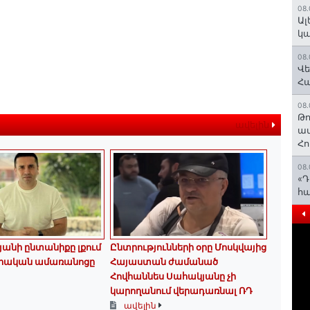
08.
Ալ
կ
08.
Վե
Հ
08.
Թո
ավելին
ավ
Հո
08.
«Դ
հա
նյանի ընտանիքը լքում
Ընտրությունների օրը Մոսկվայից
րական ամառանոցը
Հայաստան ժամանած
Հովհաննես Սահակյանը չի
կարողանում վերադառնալ ՌԴ
ավելին