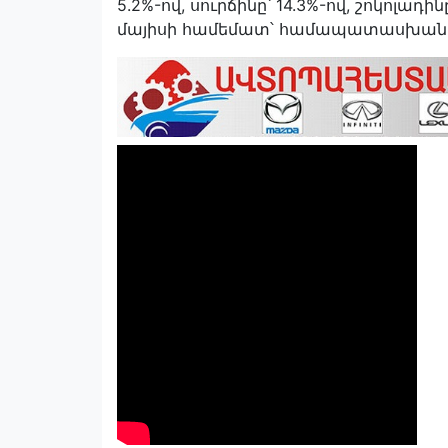
5.2%-ով, սուրճինը՝ 14.3%-ով, շոկոլադին
մայիսի համեմատ՝ համապատասխանաբար 