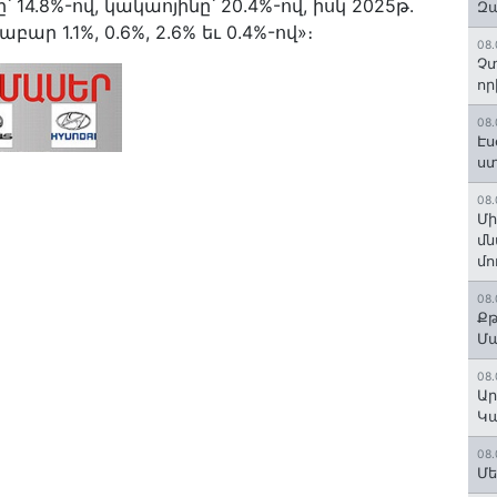
ը՝ 14.8%-ով, կակաոյինը՝ 20.4%-ով, իսկ 2025թ.
Զա
1.1%, 0.6%, 2.6% եւ 0.4%-ով»։
08.
Չտ
որ
08.
Էս
ստ
08.
Մի
մն
մո
08.
Քթ
Մ
08.
Ար
Կա
08.
Մե