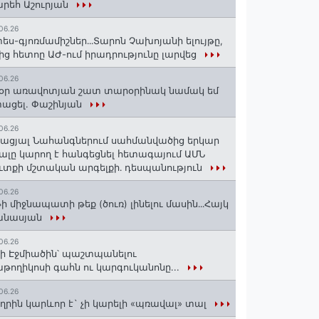
րեհ Աշուրյան
06.26
ես-գյոռմամիշներ․․․Տարոն Չախոյանի ելույթը,
ից հետոը ԱԺ-ում իրադրությունը լարվեց
06.26
օր առավոտյան շատ տարօրինակ նամակ եմ
ացել. Փաշինյան
06.26
ացյալ Նահանգներում սահմանվածից երկար
ալը կարող է հանգեցնել հետագայում ԱՄՆ
ւտքի մշտական արգելքի․ դեսպանություն
06.26
ի միջնապատի թեք (ծուռ) լինելու մասին․․․Հայկ
անասյան
06.26
ի Էջմիածին՝ պաշտպանելու
թողիկոսի գահն ու կարգուկանոնը...
06.26
ղրին կարևոր է` չի կարելի «պռավալ» տալ