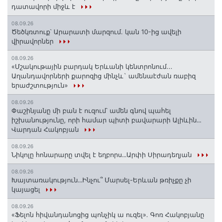
դատավորի միջև է
08.09.26
Ծեծկռտուք՝ Արարատի մարզում. կան 10-ից ավելի
վիրավորներ
08.09.26
«Մշակութային բարդակ Երևանի կենտրոնում...
Աղանդավորների քարոզից մինչև` ամենաէժան ռաբիզ
երաժշտություն»
08.09.26
Փաշինյանը մի բան է ուզում՝ ամեն գնով պահել
իշխանությունը, որի համար պիտի բավարարի Ալիևին․․․
Վարդան Հակոբյան
08.09.26
Նիկոլը հոնարարը տվել է եղբորս․․․Արփի Սիրադեղյան
08.09.26
Խայտառակություն․․․Ինչու՞ Մարսել-Երևան թռիչքը չի
կայացել
08.09.26
«Ֆելոն հիվանդանոցից պոնչիկ ա ուզել». Գոռ Հակոբյանը