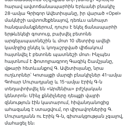
հարավ ավտոճանապարհին Երևանի բնակիչ
28-ամյա Գրիգոր Ավետիսյանը, իր վարած «Opel»
մակնիշի ավտոմեքենայով, դեռևս անհայտ
հանգամանքներում, դուրս է եկել ճանապարհի
երթևեկելի գոտուց, բախվել բետոնե
արգելապատնեշին և մոտ 10 մետրից ավելի
կամրջից ընկել և կողաշրջված վիճակում
հայտնվել է բետոնե պատնեշի մոտ։ Ինչպես
հայտնում է ֆոտոլրագրող Գագիկ Շամշյանը,
վթարի հետևանքով Գ. Ավետիսյանը, նրա
ուղևորներ՝ Կոտայքի մարզի բնակիչներ 41-ամյա
Գոհար Մուրադյանը և 15-ամյա Էրիկ Գ-ն
տեղափոխվել են «Արմենիա» բժշկական
կենտրոն։ Մինչ քննիչները դեպքի վայրի
զննություն էին կատարում, հիվանդանոցից
ահազանգ է ստացվում, որ վիրավորներից Գ.
Մուրադյանն ու Էրիկ Գ-ն, գիտակցության չգալով,
մահացել են։