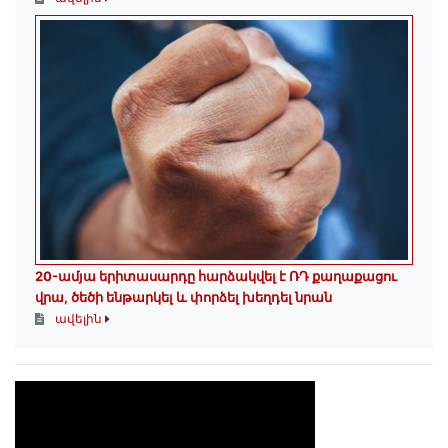
20-ամյա երիտասարդը հարձակվել է ՌԴ քաղաքացու
վրա, ծեծի ենթարկել և փորձել խեղդել նրան
ավելին