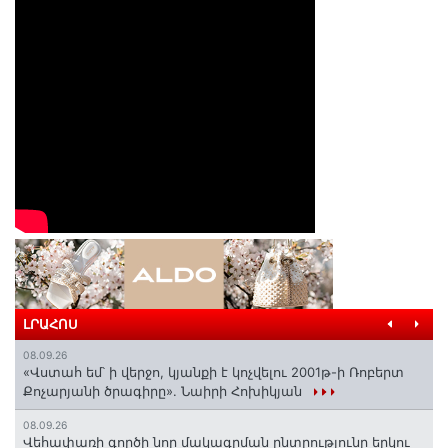
ԼՐԱՀՈՍ
08.09.26
«Վստահ եմ՝ ի վերջո, կյանքի է կոչվելու 2001թ-ի Ռոբերտ
Քոչարյանի ծրագիրը». Նաիրի Հոխիկյան
08.09.26
Վեհափառի գործի նոր մակագրման ընտրությունը երկու