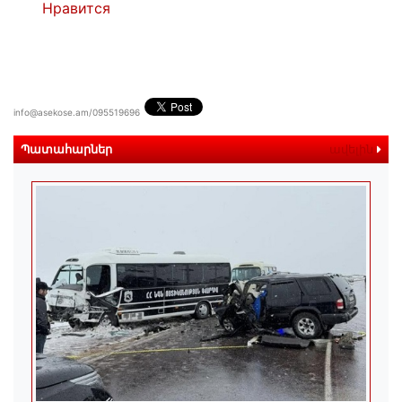
Нравится
info@asekose.am/095519696
Պատահարներ
ավելին