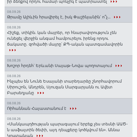
իր ձեռքով որդու համար պոնչիկ է պատրաստել
08.09.26
Թրամը Ալիևին հրավիրել է, իսկ Փաշինյանին՝ ո՞չ․․․
08.08.26
Հիշեք, տիկին․ կան մայրեր, որ հնարավորություն չեն
ունեցել վերջին անգամ համբուրելու իրենց որդու
ճակատը. զոհվածի մայրը՝ ՔՊ-ական պատգամավորին
08.08.26
Խոշոր հրդեհ՝ Երևանի Սայաթ-Նովա պողոտայում
08.08.26
Ինչպես են Նունե Եսայանի տարեդարձը շնորհավորում
Սիրուշոն, Անդրեն, Սյուզան Մարգարյանն ու Ավետ
Բարսեղյանը
08.08.26
Ռիհաննան Հայաստանում է
08.08.26
«Մանկապղծության պարագայում երբեք չես տեսնի ԱԱԾ-
ն ասֆալտին ծեփի, այդ դեպքերը կոծկվում են»․ Աննա
Կոստանյան