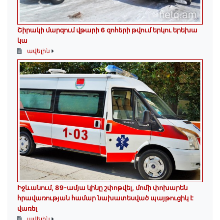
Շիրակի մարզում վթարի 6 զոհերի թվում երկու երեխա
կա
ավելին
Իջևանում, 89-ամյա կինը շփոթվել, մոմի փոխարեն
հրավառության համար նախատեսված պայթուցիկ է
վառել
ավելին