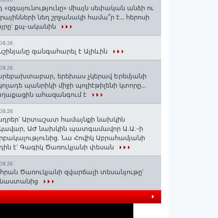
դ «զգայունությունը» միայն սեփական անձի ու
ւրայինների նեղ շրջանակի համա՞ր է․․․ հերոսի
յրը՝ քպ-ականին
08.26
շինյանը զանգահարել է Ալիևին
08.26
րեբախտաբար, երեխաս չկերավ Երեմյանի
կոլադե պանրիկի միջի պոլիէթիլենի կտորը․․․
աղաքացին ահազանգում է
08.26
դրեր՝ Արտաշատ համայնքի նախկին
կավար, ԱԺ նախկին պատգամավոր Ա.Ա.-ի
րբակալությունից. Նա Հովիկ Աբրահամյանի
դին է՝ Գագիկ Ծառուկյանի փեսան
08.26
հրան Ծառուկյանի զվարճալի տեսանյութը՝
ինաստանից