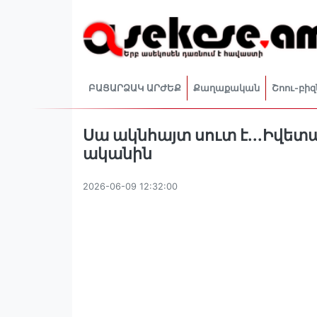
ԲԱՑԱՐՁԱԿ ԱՐԺԵՔ
Քաղաքական
Շոու-բիզ
Սա ակնհայտ սուտ է...Իվետ
ականին
2026-06-09 12:32:00