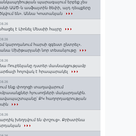
անկապղծության պարագայում երբեք չես
սնի ԱԱԾ-ն ասֆալտին ծեփի, այդ դեպքերը
ծկվում են»․ Աննա Կոստանյան
08.26
հացել է Լիոնել Մեսսիի հայրը
08.26
եմ կարողանում հարսի զգեստ ընտրել».
անա Մխիթարյանի նոր տեսանյութը
08.26
նա Ռուբենյանը դստեր մասնակցությամբ
արճալի հոլովակ է հրապարակել
08.26
ում ենք փողոցի տաղավարում
մբասանքներ հյուսողների մակարդակին․
րավապաշտպանը՝ ՔԿ հաղորդագրության
ասին
08.26
արդիկ խեղդվում են փոշուց»․ Քրիստինա
արդանյան
08.26