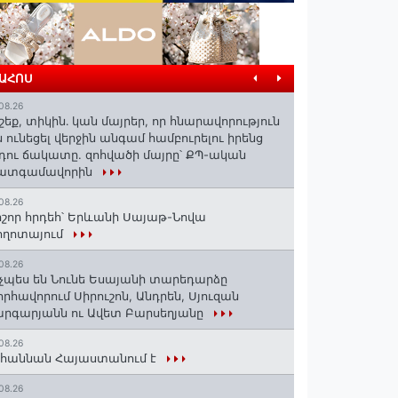
ՐԱՀՈՍ
08.26
շեք, տիկին․ կան մայրեր, որ հնարավորություն
ն ունեցել վերջին անգամ համբուրելու իրենց
դու ճակատը. զոհվածի մայրը՝ ՔՊ-ական
ատգամավորին
08.26
շոր հրդեհ՝ Երևանի Սայաթ-Նովա
ողոտայում
08.26
չպես են Նունե Եսայանի տարեդարձը
որհավորում Սիրուշոն, Անդրեն, Սյուզան
րգարյանն ու Ավետ Բարսեղյանը
08.26
հաննան Հայաստանում է
08.26