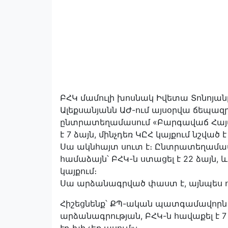
ԲՀԿ մամուլի խոսնակ Իվետա Տոնոյանը
Ալեքսանյանն ԱԺ-ում այսօրվա ճեպազրո
ընտրատեղամասում «Բարգավաճ Հայա
է 7 ձայն, մինչդեռ ԿԸՀ կայքում նշված է
Սա ակնհայտ սուտ է։ Ընտրատեղամ
համաձայն՝ ԲՀԿ-ն ստացել է 22 ձայն, և
կայքում։
Սա արձանագրված փաստ է, այնպես որ
Հիշեցնենք՝ ՔՊ-ական պատգամավորն ա
արձանագրության, ԲՀԿ-ն հավաքել է 7 
էդ խի չեք ասում»: