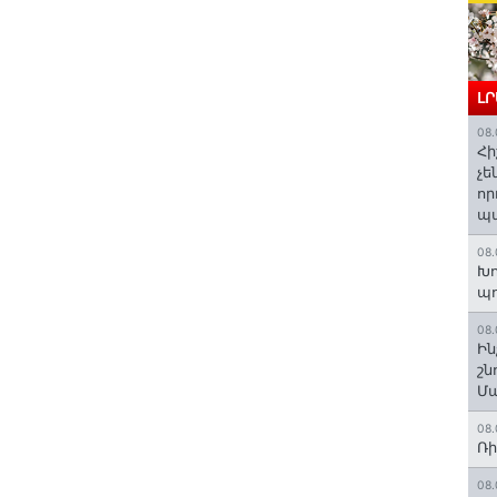
Լ
08.
Հի
չե
որ
պ
08.
Խո
պ
08.
Ին
շն
Մա
08.
Ռի
08.