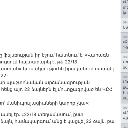
«Մ
տե
կո
08.
Մա
08.
«Չ
Դի
 ֆեյսբուքյան իր էջում հատնում է․ «Վահագն
08.
ւյցում հայտարարել է, թե 22/18
Սո
զվ
ստան» կուսակցությունն իրականում ստացել
 22։
08.
ասի պաշտոնական արձանագրության
Մն
բա
 հենց այդ 22 ձայներն էլ մուտքագրված են ԿԸՀ
Ի
մ
՝ մանիպուլյացիաների կարիք չկա»:
08.
«Մ
սել էր. «22/18 տեղամասում, ըստ
Վ
ձայն, համակարգում անց է կացվել 22 ձայն. բա
08.