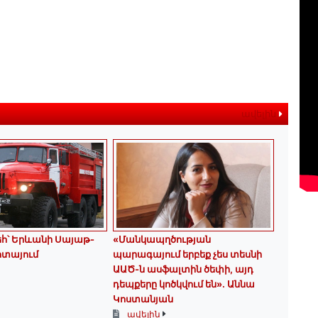
ավելին
եհ՝ Երևանի Սայաթ-
«Մանկապղծության
ոտայում
պարագայում երբեք չես տեսնի
ԱԱԾ-ն ասֆալտին ծեփի, այդ
դեպքերը կոծկվում են»․ Աննա
Կոստանյան
ավելին