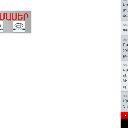
Այ
յո
մա
08.
Փա
08.
Բա
շո
ք
08.
Կա
ղե
ձե
որ
08.
Մի
Չ