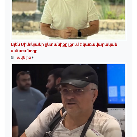
Ալեն Սիմոնյանի ընտանիքը լքում է կառավարական
ամառանոցը
ավելին