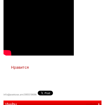
Нравится
info@asekose.am/095519696
Մամուլ
ավելին