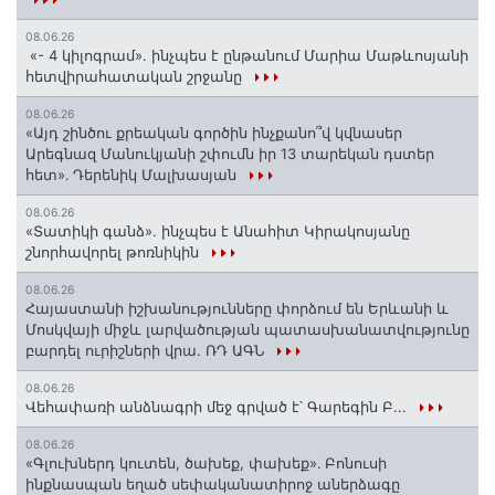
08.06.26
«- 4 կիլոգրամ». ինչպես է ընթանում Մարիա Մաթևոսյանի
հետվիրահատական շրջանը
08.06.26
«Այդ շինծու քրեական գործին ինչքանո՞վ կվնասեր
Արեգնազ Մանուկյանի շփումն իր 13 տարեկան դստեր
հետ»․ Դերենիկ Մալխասյան
08.06.26
«Տատիկի գանձ». ինչպես է Անահիտ Կիրակոսյանը
շնորհավորել թոռնիկին
08.06.26
Հայաստանի իշխանությունները փորձում են Երևանի և
Մոսկվայի միջև լարվածության պատասխանատվությունը
բարդել ուրիշների վրա. ՌԴ ԱԳՆ
08.06.26
Վեհափառի անձնագրի մեջ գրված է՝ Գարեգին Բ...
08.06.26
«Գլուխներդ կուտեն, ծախեք, փախեք»․ Բոնուսի
ինքնասպան եղած սեփականատիրոջ աներձագը