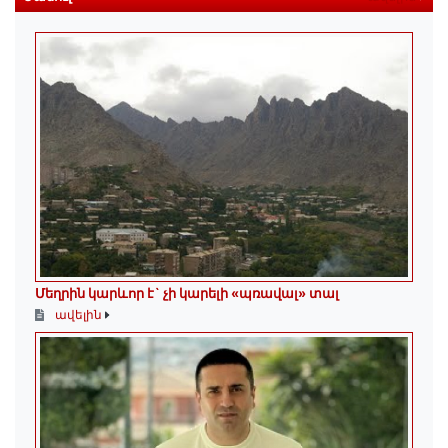
Մեղրին կարևոր է` չի կարելի «պռավալ» տալ
ավելին