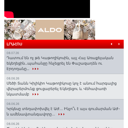
ԼՐԱՀՈՍ
08.07.26
Դատում են ոչ թե Կաթողիկոսին, այլ Հայ Առաքելական
եկեղեցին․․․պահանջը հնչեցրել են Փաշազադեն ու
Էրդողանը․․․
08.06.26
Մեծի Տանն Կիլիկիո Կաթողիկոսը կոչ է անում հարգալից
վերաբերմունք ցուցաբերել Եկեղեցու և Վեհափառի
նկատմամբ
08.06.26
Կրկեսը տեղափոխվել է ԱԺ... Ինչո՞ւ է այս գումարման ԱԺ-
ն ամենավտանգավորը...
08.06.26