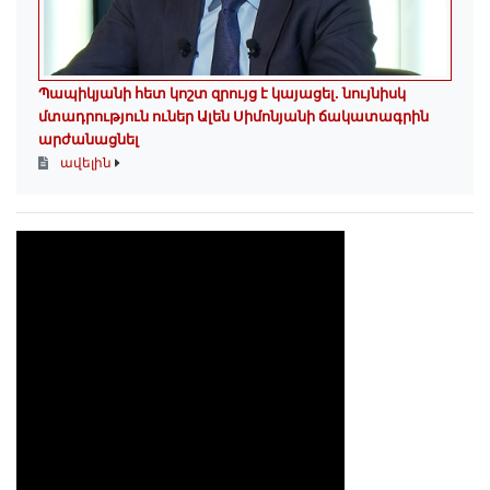
Պապիկյանի հետ կոշտ զրույց է կայացել. նույնիսկ
մտադրություն ուներ Ալեն Սիմոնյանի ճակատագրին
արժանացնել
ավելին