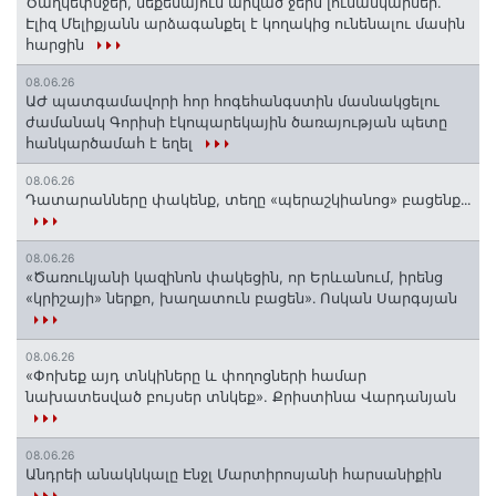
Ծաղկեփնջեր, մեքենայում արված ջերմ լուսանկարներ.
Էլիզ Մելիքյանն արձագանքել է կողակից ունենալու մասին
հարցին
08.06.26
ԱԺ պատգամավորի հոր հոգեհանգստին մասնակցելու
ժամանակ Գորիսի էկոպարեկային ծառայության պետը
հանկարծամահ է եղել
08.06.26
Դատարանները փակենք, տեղը «պերաշկիանոց» բացենք․․․
08.06.26
«Ծառուկյանի կազինոն փակեցին, որ Երևանում, իրենց
«կրիշայի» ներքո, խաղատուն բացեն»․ Ոսկան Սարգսյան
08.06.26
«Փոխեք այդ տնկիները և փողոցների համար
նախատեսված բույսեր տնկեք». Քրիստինա Վարդանյան
08.06.26
Անդրեի անակնկալը Էնջլ Մարտիրոսյանի հարսանիքին