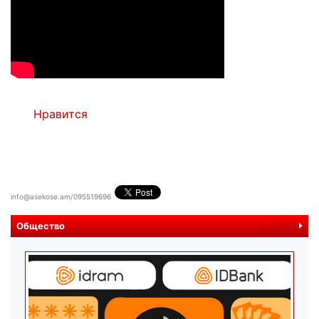
Нравится
info@asekose.am/095519696
Общество
ավելին