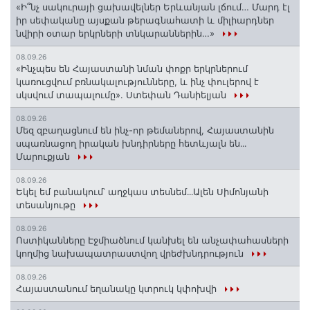
«Ի՞նչ սակուրայի ցախավելներ Երևանյան լճում… Մարդ էլ
իր սեփականը այսքան թերագնահատի և միլիարդներ
նվիրի օտար երկրների տնկարաններին…»
08.09.26
«Ինչպես են Հայաստանի նման փոքր երկրներում
կառուցվում բռնակալությունները, և ինչ փուլերով է
սկսվում տապալումը». Ստեփան Դանիելյան
08.09.26
Մեզ զբաղացնում են ինչ-որ թեմաներով, Հայաստանին
սպառնացող իրական խնդիրները հետևյալն են․․․
Մարուքյան
08.09.26
Եկել եմ բանակում՝ աղջկաս տեսնեմ․․․Ալեն Սիմոնյանի
տեսանյութը
08.09.26
Ոստիկանները Էջմիածնում կանխել են անչափահասների
կողմից նախապատրաստվող վրեժխնդրություն
08.09.26
Հայաստանում եղանակը կտրուկ կփոխվի