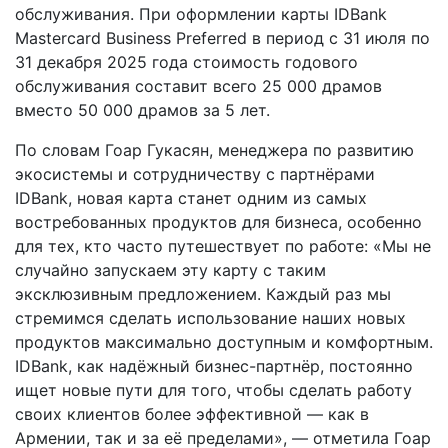
обслуживания. При оформлении карты IDBank
Mastercard Business Preferred в период с 31 июля по
31 декабря 2025 года стоимость годового
обслуживания составит всего 25 000 драмов
вместо 50 000 драмов за 5 лет.
По словам Гоар Гукасян, менеджера по развитию
экосистемы и сотрудничеству с партнёрами
IDBank, новая карта станет одним из самых
востребованных продуктов для бизнеса, особенно
для тех, кто часто путешествует по работе: «Мы не
случайно запускаем эту карту с таким
эксклюзивным предложением. Каждый раз мы
стремимся сделать использование наших новых
продуктов максимально доступным и комфортным.
IDBank, как надёжный бизнес-партнёр, постоянно
ищет новые пути для того, чтобы сделать работу
своих клиентов более эффективной — как в
Армении, так и за её пределами», — отметила Гоар