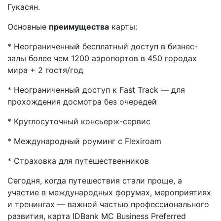
Гукасян.
Основные
преимущества
карты:
* Неограниченный бесплатный доступ в бизнес-
залы более чем 1200 аэропортов в 450 городах
мира + 2 гостя/год
* Неограниченный доступ к Fast Track — для
прохождения досмотра без очередей
* Круглосуточный консьерж-сервис
* Международный роуминг с Flexiroam
* Страховка для путешественников
Сегодня, когда путешествия стали проще, а
участие в международных форумах, мероприятиях
и тренингах — важной частью профессионального
развития, карта IDBank MC Business Preferred