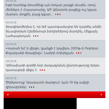
08.09.26
Եթե նստենք մտածենք այն երկար շարքի մասին, որով
մեռնելու է Հայաստանը, ԱԲ կենտրոն բացելը ուշ կգար
մարդու մտքին, բայց կգար․․․
08.09.26
Տրագիկոմեդիա է, որ ԱԺ պատգամավոր են դարձել անձի
ձևավորման էլեմենտար խնդիրներով մարդիկ․․․Միքայել
Նահապետյան
08.09.26
«Վստահ եմ՝ ի վերջո, կյանքի է կոչվելու 2001թ-ի Ռոբերտ
Քոչարյանի ծրագիրը». Նաիրի Հոխիկյան
08.09.26
Վեհափառի գործի նոր մակագրման ընտրությունը երկու
դատավորի միջև է
08.09.26
Ծեծկռտուք՝ Արարատի մարզում. կան 10-ից ավելի
վիրավորներ