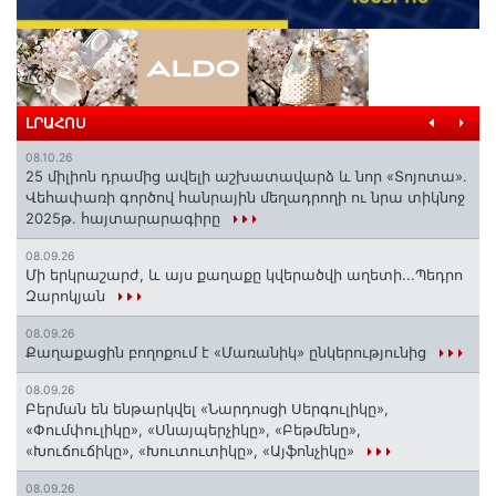
ԼՐԱՀՈՍ
08.10.26
25 միլիոն դրամից ավելի աշխատավարձ և նոր «Տոյոտա»․
Վեհափառի գործով հանրային մեղադրողի ու նրա տիկնոջ
2025թ. հայտարարագիրը
08.09.26
Մի երկրաշարժ, և այս քաղաքը կվերածվի աղետի...Պեդրո
Զարոկյան
08.09.26
Քաղաքացին բողոքում է «Մառանիկ» ընկերությունից
08.09.26
Բերման են ենթարկվել «Նարդոսցի Սերգուլիկը»,
«Փումփուլիկը», «Սնայպերչիկը», «Բեթմենը»,
«Խուճուճիկը», «Խուտուտիկը», «Այֆոնչիկը»
08.09.26