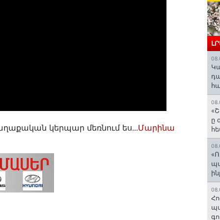
Լ
08.
️Կ
դա
հա
08.
«Շ
ը 
 քաղաքական կերպար մեռնում ես․․․
Մարինա
հե
08.
«Ո
պ
ին
08.
Հո
պա
գո