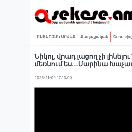
ԲԱՑԱՐՁԱԿ ԱՐԺԵՔ
Քաղաքական
Շոու-բիզ
Նիկոլ, վրադ լացող չի լինե
մեռնում ես․․․Մարինա Խաչ
2025-11-09 17:13:00