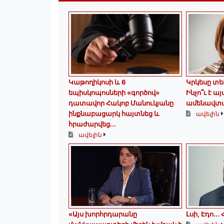
️Կաթողիկոսի և 6
Կրկեսը տե
եպիսկոպոսների «գործով»
Ինչո՞ւ է ա
դատավոր Հակոբ Մանուկյանը
ամենավտա
ինքնաբացարկ հայտնեց և
ավելին
հրաժարվեց...
ավելին
«Այս խորհրդարանը
Լսի, Էդո․