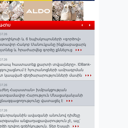
ՐԱՀՈՍ
07.26
աթողիկոսի և 6 եպիսկոպոսների «գործով»
տավոր Հակոբ Մանուկյանը ինքնաբացարկ
յտնեց և հրաժարվեց գործը քննելուց
07.26
տապ հաստատեք քարտի տվյալները»․ IDBank-
զգուշացնում է հյուրանոցների ամրագրման
տ կապված զեղծարարությունների մասին
07.26
ւժեղ Հայաստան» խմբակցության
ատգամավոր Հարություն Մնացականյանի
քնազգացողությունը վատացել է
07.26
գևորականին ավազանի անունով դիմելը
րզապես անքաղաքավարություն չէ, այլ՝
րծի դրվող գռեհկություն. Տեր Եսայի