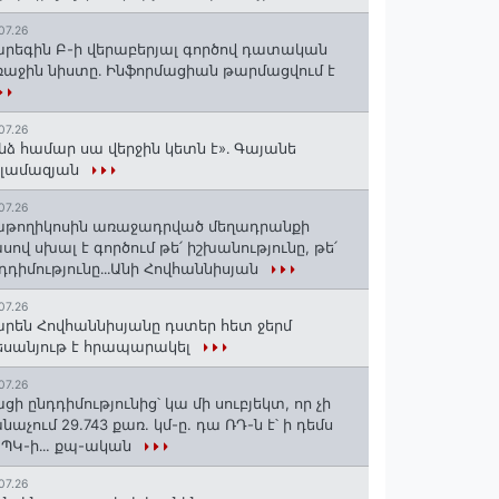
07.26
րեգին Բ-ի վերաբերյալ գործով դատական
աջին նիստը․ Ինֆորմացիան թարմացվում է
07.26
նձ համար սա վերջին կետն է»․ Գայանե
սլամազյան
07.26
թողիկոսին առաջադրված մեղադրանքի
սով սխալ է գործում թե՛ իշխանությունը, թե՛
դդիմությունը․․․Անի Հովհաննիսյան
07.26
րեն Հովհաննիսյանը դստեր հետ ջերմ
սանյութ է հրապարակել
07.26
ցի ընդդիմությունից՝ կա մի սուբյեկտ, որ չի
նաչում 29.743 քառ. կմ-ը. դա ՌԴ-ն է՝ ի դեմս
ՊԿ-ի․․. քպ-ական
07.26