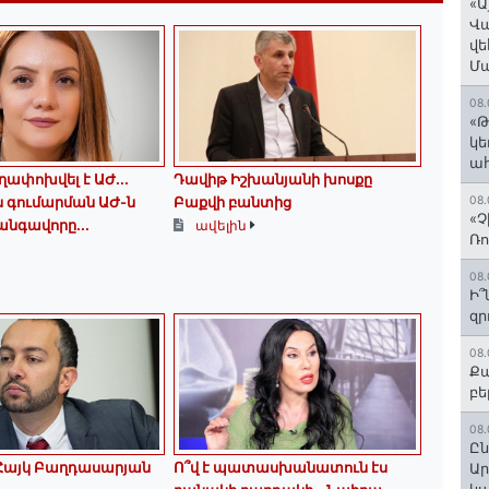
«Ա
Վ
վե
Մ
08.
«Թ
կե
ահ
ղափոխվել է ԱԺ...
Դավիթ Իշխանյանի խոսքը
յս գումարման ԱԺ-ն
Բաքվի բանտից
08.
«Չ
նգավորը...
ավելին
Ռո
08.
Ի՞
զր
08.
Քա
բե
08.
Ըն
․․ Հայկ Բաղդասարյան
Ո՞վ է պատասխանատուն էս
Ար