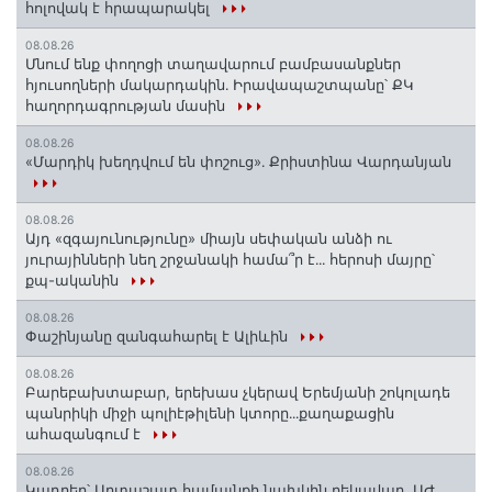
հոլովակ է հրապարակել
08.08.26
Մնում ենք փողոցի տաղավարում բամբասանքներ
հյուսողների մակարդակին․ Իրավապաշտպանը՝ ՔԿ
հաղորդագրության մասին
08.08.26
«Մարդիկ խեղդվում են փոշուց»․ Քրիստինա Վարդանյան
08.08.26
Այդ «զգայունությունը» միայն սեփական անձի ու
յուրայինների նեղ շրջանակի համա՞ր է․․․ հերոսի մայրը՝
քպ-ականին
08.08.26
Փաշինյանը զանգահարել է Ալիևին
08.08.26
Բարեբախտաբար, երեխաս չկերավ Երեմյանի շոկոլադե
պանրիկի միջի պոլիէթիլենի կտորը․․․քաղաքացին
ահազանգում է
08.08.26
Կադրեր՝ Արտաշատ համայնքի նախկին ղեկավար, ԱԺ