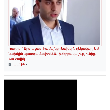
Կադրեր՝ Արտաշատ համայնքի նախկին ղեկավար, ԱԺ
նախկին պատգամավոր Ա.Ա.-ի ձերբակալությունից.
Նա Հովիկ...
ավելին