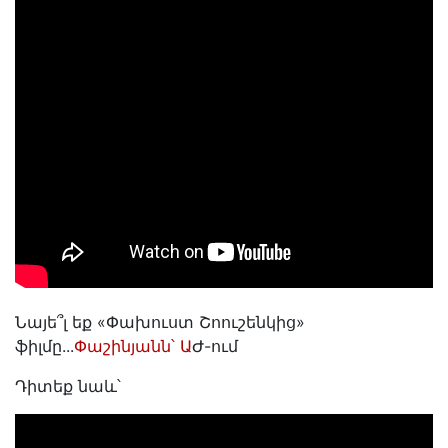
Նայե՞լ եք «Փախուստ Շոուշենկից»
ֆիլմը...
Փաշինյանն՝ Ա
Ժ-ում
Դիտեք նաև՝