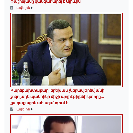
Փաշինյանը զանգահարել է Ալիևին
ավելին
Բարեբախտաբար, երեխաս չկերավ Երեմյանի
շոկոլադե պանրիկի միջի պոլիէթիլենի կտորը․․․
քաղաքացին ահազանգում է
ավելին