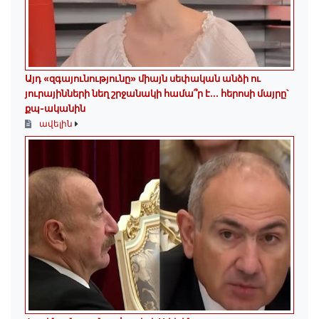
Այդ «զգայունությունը» միայն սեփական անձի ու
յուրայինների նեղ շրջանակի համա՞ր է․․․ հերոսի մայրը՝
քպ-ականին
ավելին