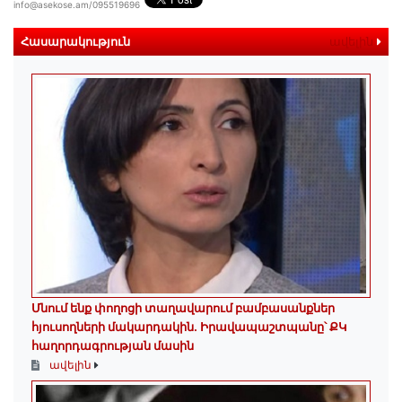
info@asekose.am/095519696
Հասարակություն
ավելին
Մնում ենք փողոցի տաղավարում բամբասանքներ
հյուսողների մակարդակին․ Իրավապաշտպանը՝ ՔԿ
հաղորդագրության մասին
ավելին