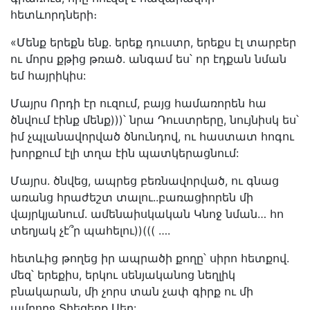
հետևորդների։
«Մենք երեքն ենք. երեք դուստր, երեքս էլ տարբեր
ու մորս քթից թռած. անգամ ես՝ որ էդքան նման
եմ հայրիկիս:
Մայրս Որդի էր ուզում, բայց համառորեն հա
ծնվում էինք մենք)))՝ նրա Դուստրերը, նույնիսկ ես՝
իմ չպլանավորված ծնունդով, ու հաստատ հոգու
խորքում էլի տղա էին պատկերացնում:
Մայրս. ծնվեց, ապրեց բեռնավորված, ու գնաց
առանց հրաժեշտ տալու..բառացիորեն մի
վայրկյանում. ամենաիսկական Կնոջ նման… հո
տեղյակ չէ՞ր պահելու))((( ….
հետևից թողեց իր ապրածի քողը՝ սիրո հետքով.
մեզ՝ երեքիս, երկու սենյականոց նեղլիկ
բնակարան, մի չորս տան չափ գիրք ու մի
ամբողջ Տիեզերք Սեր: