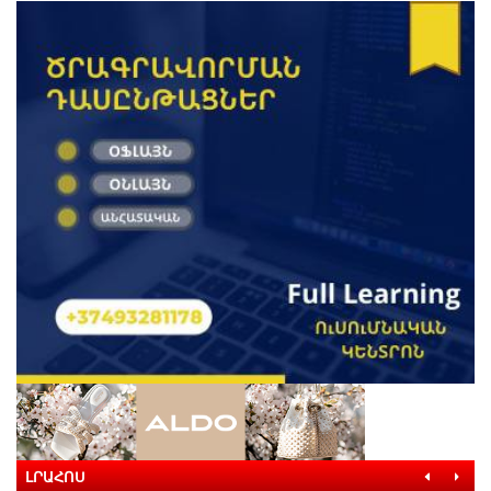
ԼՐԱՀՈՍ