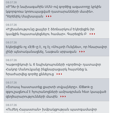
08.07.26
«ԲԴԽ-ի նախագահին ՍՄՍ-ով գործից ազատողը կրկին
կգորգոռա կոռուպացված դատարանների մասին».
Դերենիկ Մալխասյան
08.07.26
«Իշխանությունը քայլեր է ձեռնարկում Եկեղեցին իր
կամքին հպատակեցնելու համար»․ Գարեգին Բ
08.07.26
Եկեղեցին ոչ ՀԷՑ–ը է, ոչ էլ «Մուլտի Ուելնես», որ հնարավոր
լինի պետականացնել. Նաթան սրբազան
08.07.26
️Կաթողիկոսի և 6 եպիսկոպոսների «գործով» դատավոր
Հակոբ Մանուկյանը ինքնաբացարկ հայտնեց և
հրաժարվեց գործը քննելուց
08.07.26
«Շտապ հաստատեք քարտի տվյալները»․ IDBank-ը
զգուշացնում է հյուրանոցների ամրագրման հետ կապված
զեղծարարությունների մասին
08.07.26
«Ուժեղ Հայաստան» խմբակցության պատգամավոր