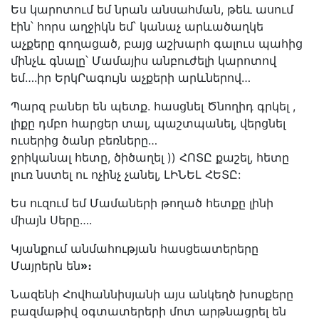
Ես կարոտում եմ նրան անսահման, թեև ասում
էին՝ հորս աղջիկն եմ՝ կանաչ արևածաղկե
աչքերը գողացած, բայց աշխարհ գալուս պահից
մինչև գնալը՝ Մամայիս անբուժելի կարոտով
եմ….իր ԵրկՐագույն աչքերի արևներով…
Պարզ բաներ են պետք. հասցնել Ծնողիդ գրկել ,
լիքը դմբո հարցեր տալ, պաշտպանել, վերցնել
ուսերից ծանր բեռները…
ջրիկանալ հետը, ծիծաղել )) ՀՈՏԸ քաշել, հետը
լուռ նստել ու ոչինչ չանել, ԼԻՆԵԼ ՀԵՏԸ:
Ես ուզում եմ Մամաների թողած հետքը լինի
միայն Սերը….
Կյանքում անմահության հասցեատերերը
Մայրերն են
»։
Նազենի Հովհաննիսյանի այս անկեղծ խոսքերը
բազմաթիվ օգտատերերի մոտ արթնացրել են