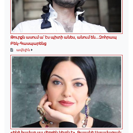
Թուրքն ասում ա՝ էս պիտի անես, անում են․․․Զոհրապ
Բեկ-Գասպարենց
ավելին
«Ինձ համար սա վերջին կետն է»․ Գայանե Ասլամազյան