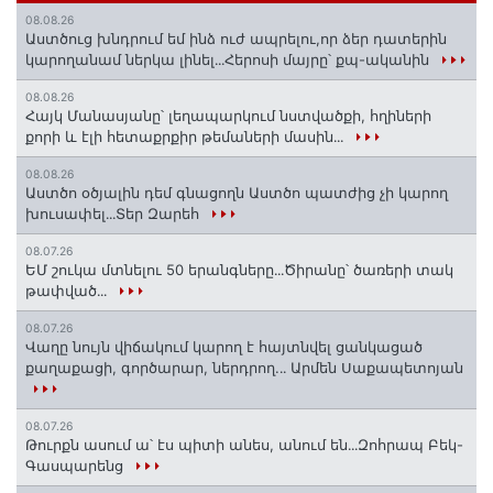
08.08.26
Աստծուց խնդրում եմ ինձ ուժ ապրելու,որ ձեր դատերին
կարողանամ ներկա լինել․․․Հերոսի մայրը՝ քպ-ականին
08.08.26
Հայկ Մանասյանը՝ լեղապարկում նստվածքի, հղիների
քորի և էլի հետաքրքիր թեմաների մասին․․․
08.08.26
Աստծո օծյալին դեմ գնացողն Աստծո պատժից չի կարող
խուսափել․․․Տեր Զարեհ
08.07.26
ԵՄ շուկա մտնելու 50 երանգները․․․Ծիրանը՝ ծառերի տակ
թափված․․․
08.07.26
Վաղը նույն վիճակում կարող է հայտնվել ցանկացած
քաղաքացի, գործարար, ներդրող.․․ Արմեն Սաքապետոյան
08.07.26
Թուրքն ասում ա՝ էս պիտի անես, անում են․․․Զոհրապ Բեկ-
Գասպարենց