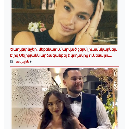
Ծաղկեփնջեր, մեքենայում արված ջերմ լուսանկարներ.
Էլիզ Մելիքյանն արձագանքել է կողակից ունենալու...
ավելին