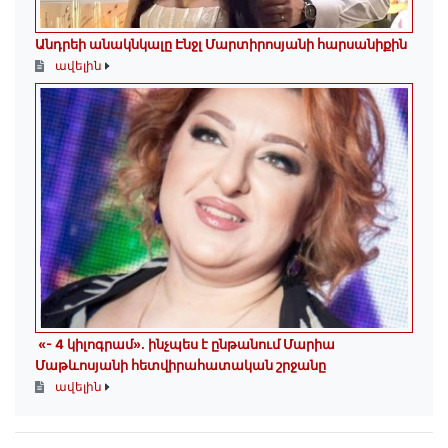
Անդրեի անակնկալը Էնջլ Մարտիրոսյանի հարսանիքին
ավելին
«- 4 կիլոգրամ». ինչպես է ընթանում Մարիա
Մաթևոսյանի հետվիրահատական շրջանը
ավելին