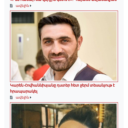
ավելին
Կարեն Հովհաննիսյանը դստեր հետ ջերմ տեսանյութ է
հրապարակել
ավելին