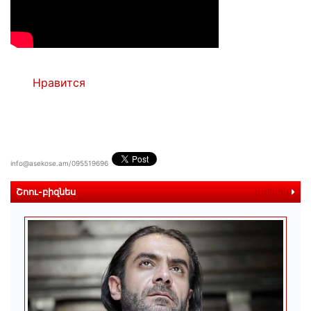
Нравится
info@asekose.am/095519696
Շոու-բիզնես
ավելին