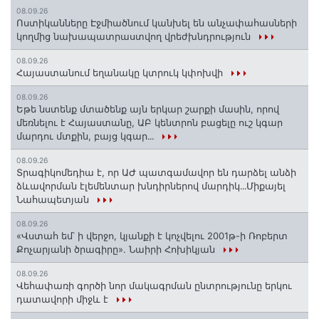
08.09.26
Ոստիկանները Էջմիածնում կանխել են անչափահասների
կողմից նախապատրաստվող վրեժխնդրություն
08.09.26
Հայաստանում եղանակը կտրուկ կփոխվի
08.09.26
Եթե նստենք մտածենք այն երկար շարքի մասին, որով
մեռնելու է Հայաստանը, ԱԲ կենտրոն բացելը ուշ կգար
մարդու մտքին, բայց կգար․․․
08.09.26
Տրագիկոմեդիա է, որ ԱԺ պատգամավոր են դարձել անձի
ձևավորման էլեմենտար խնդիրներով մարդիկ․․․Միքայել
Նահապետյան
08.09.26
«Վստահ եմ՝ ի վերջո, կյանքի է կոչվելու 2001թ-ի Ռոբերտ
Քոչարյանի ծրագիրը». Նաիրի Հոխիկյան
08.09.26
Վեհափառի գործի նոր մակագրման ընտրությունը երկու
դատավորի միջև է