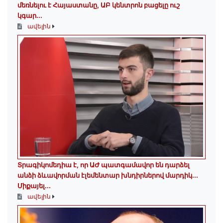
մեռնելու է Հայաստանը, ԱԲ կենտրոն բացելը ուշ
կգար...
ավելին
Տրագիկոմեդիա է, որ ԱԺ պատգամավոր են դարձել
անձի ձևավորման էլեմենտար խնդիրներով մարդիկ․․․
Միքայել...
ավելին