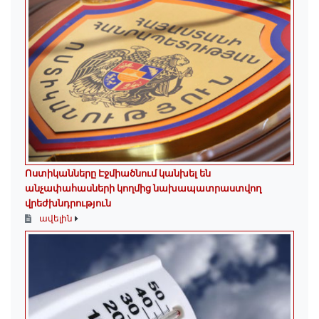
Ոստիկանները Էջմիածնում կանխել են
անչափահասների կողմից նախապատրաստվող
վրեժխնդրություն
ավելին