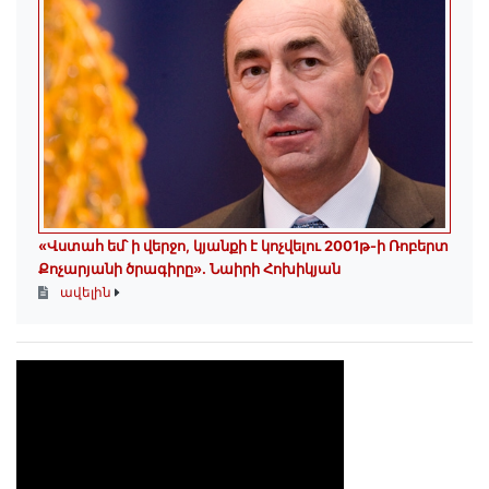
«Վստահ եմ՝ ի վերջո, կյանքի է կոչվելու 2001թ-ի Ռոբերտ
Քոչարյանի ծրագիրը». Նաիրի Հոխիկյան
ավելին