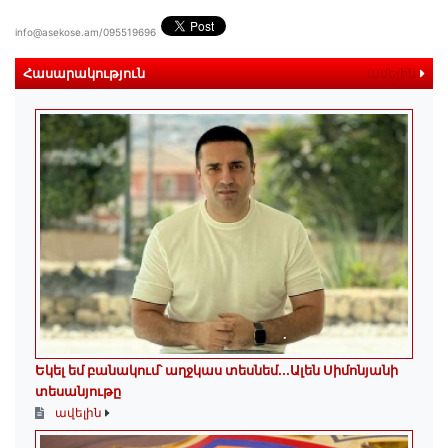
info@asekose.am/095519696
Հասարակություն
ավելին
Եկել եմ բանակում՝ աղջկաս տեսնեմ․․․Ալեն Սիմոնյանի
տեսանյութը
ավելին