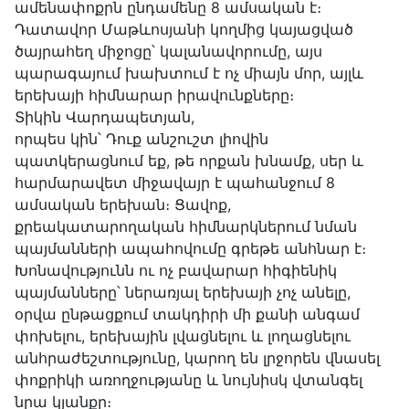
ամենափոքրն ընդամենը 8 ամսական է։
Դատավոր Մաթևոսյանի կողմից կայացված
ծայրահեղ միջոցը՝ կալանավորումը, այս
պարագայում խախտում է ոչ միայն մոր, այլև
երեխայի հիմնարար իրավունքները։
Տիկին Վարդապետյան,
որպես կին՝ Դուք անշուշտ լիովին
պատկերացնում եք, թե որքան խնամք, սեր և
հարմարավետ միջավայր է պահանջում 8
ամսական երեխան։ Ցավոք,
քրեակատարողական հիմնարկներում նման
պայմանների ապահովումը գրեթե անհնար է։
Խոնավությունն ու ոչ բավարար հիգիենիկ
պայմանները՝ ներառյալ երեխայի չոչ անելը,
օրվա ընթացքում տակդիրի մի քանի անգամ
փոխելու, երեխային լվացնելու և լողացնելու
անհրաժեշտությունը, կարող են լրջորեն վնասել
փոքրիկի առողջությանը և նույնիսկ վտանգել
նրա կյանքը։