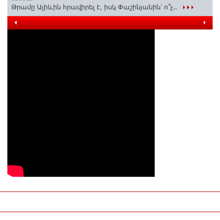
Թրամը Ալիևին հրավիրել է, իսկ Փաշինյանին՝ ո՞չ․․․