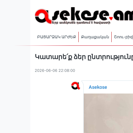
ԲԱՑԱՐՁԱԿ ԱՐԺԵՔ
Քաղաքական
Շոու-բիզ
Կատարե՛ք ձեր ընտրություն
2026-06-06 22:08:00