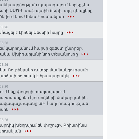
անկապղծության պարագայում երբեք չես
սնի ԱԱԾ-ն ասֆալտին ծեփի, այդ դեպքերը
ծկվում են»․ Աննա Կոստանյան
08.26
հացել է Լիոնել Մեսսիի հայրը
08.26
եմ կարողանում հարսի զգեստ ընտրել».
անա Մխիթարյանի նոր տեսանյութը
08.26
նա Ռուբենյանը դստեր մասնակցությամբ
արճալի հոլովակ է հրապարակել
08.26
ում ենք փողոցի տաղավարում
մբասանքներ հյուսողների մակարդակին․
րավապաշտպանը՝ ՔԿ հաղորդագրության
ասին
08.26
արդիկ խեղդվում են փոշուց»․ Քրիստինա
արդանյան