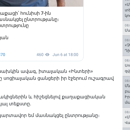
«Մ
տե
կո
08.
Մա
08.
«Չ
Դի
08.
Սո
նախկին ավագ, իտալական «Ինտերի»
զվ
ոցիալական ցանցերի իր էջերում ուշագրավ
08.
Մն
բա
ենակիցներին և հիշեցնելով քաղաքացիական
Ի
մ
յալ տեքստը.
08.
 պարտավոր եմ մասնակցել ընտրությանը։
«Մ
Վ