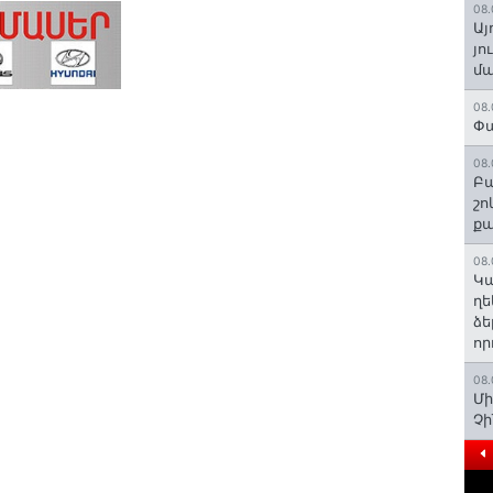
08.
Այ
յո
մա
08.
Փա
08.
Բա
շո
ք
08.
Կա
ղե
ձե
որ
08.
Մի
Չ