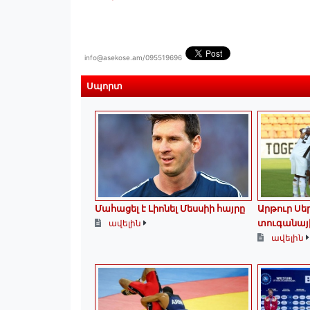
info@asekose.am/095519696
Սպորտ
Մահացել է Լիոնել Մեսսիի հայրը
Արթուր Ս
տուգանայ
ավելին
ավելին