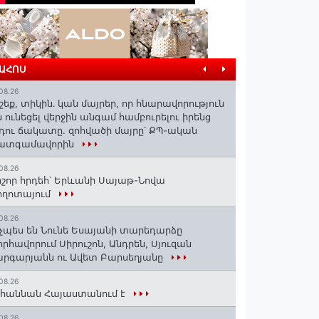
ՐԱՀՈՍ
08.26
շեք, տիկին․ կան մայրեր, որ հնարավորություն
ն ունեցել վերջին անգամ համբուրելու իրենց
դու ճակատը. զոհվածի մայրը՝ ՔՊ-ական
ատգամավորին
08.26
շոր հրդեհ՝ Երևանի Սայաթ-Նովա
ողոտայում
08.26
չպես են Նունե Եսայանի տարեդարձը
որհավորում Սիրուշոն, Անդրեն, Սյուզան
րգարյանն ու Ավետ Բարսեղյանը
08.26
հաննան Հայաստանում է
08.26