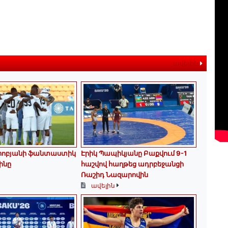
ավելին
երոբյանի ֆանտաստիկ
Էրիկ Պապիկյանը Բաքվում 9-1
ինը
հաշվով հաղթեց ադրբեջանցի
Ռաշիդ Նազարովին
ավելին