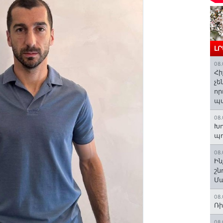
Լ
08.
Հի
չե
որ
պ
08.
Խո
պ
08.
Ին
շն
Մա
08.
Ռի
08.