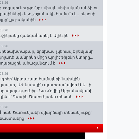
08.26
դ «զգայունությունը» միայն սեփական անձի ու
ւրայինների նեղ շրջանակի համա՞ր է․․․ հերոսի
յրը՝ քպ-ականին
08.26
շինյանը զանգահարել է Ալիևին
08.26
րեբախտաբար, երեխաս չկերավ Երեմյանի
կոլադե պանրիկի միջի պոլիէթիլենի կտորը․․․
աղաքացին ահազանգում է
08.26
դրեր՝ Արտաշատ համայնքի նախկին
կավար, ԱԺ նախկին պատգամավոր Ա.Ա.-ի
րբակալությունից. Նա Հովիկ Աբրահամյանի
դին է՝ Գագիկ Ծառուկյանի փեսան
08.26
հրան Ծառուկյանի զվարճալի տեսանյութը՝
ինաստանից