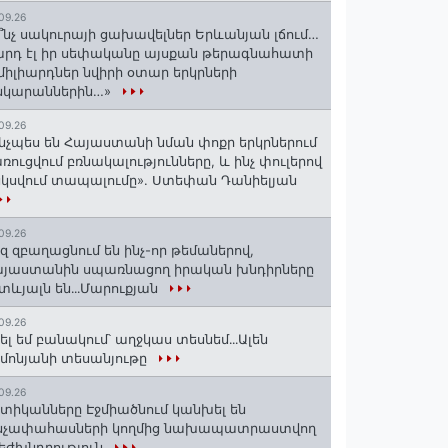
09.26
՞նչ սակուրայի ցախավելներ Երևանյան լճում…
րդ էլ իր սեփականը այսքան թերագնահատի
միլիարդներ նվիրի օտար երկրների
նկարաններին…»
09.26
նչպես են Հայաստանի նման փոքր երկրներում
ռուցվում բռնակալությունները, և ինչ փուլերով
սկսվում տապալումը». Ստեփան Դանիելյան
09.26
զ զբաղացնում են ինչ-որ թեմաներով,
յաստանին սպառնացող իրական խնդիրները
տևյալն են․․․Մարուքյան
09.26
ել եմ բանակում՝ աղջկաս տեսնեմ․․․Ալեն
մոնյանի տեսանյութը
09.26
տիկանները Էջմիածնում կանխել են
նչափահասների կողմից նախապատրաստվող
եժխնդրություն