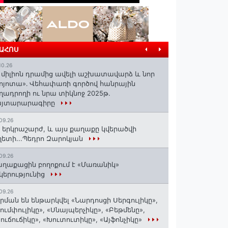
ՐԱՀՈՍ
10.26
 միլիոն դրամից ավելի աշխատավարձ և նոր
ոյոտա»․ Վեհափառի գործով հանրային
ղադրողի ու նրա տիկնոջ 2025թ.
այտարարագիրը
09.26
 երկրաշարժ, և այս քաղաքը կվերածվի
ետի...Պեդրո Զարոկյան
09.26
ղաքացին բողոքում է «Մառանիկ»
կերությունից
09.26
րման են ենթարկվել «Նարդոսցի Սերգուլիկը»,
ումփուլիկը», «Սնայպերչիկը», «Բեթմենը»,
ուճուճիկը», «Խուտուտիկը», «Այֆոնչիկը»