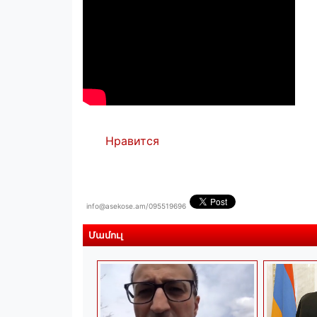
Нравится
info@asekose.am/095519696
Մամուլ