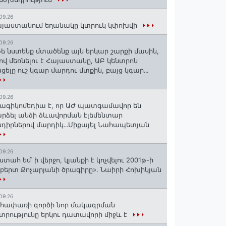
09.26
յաստանում եղանակը կտրուկ կփոխվի
09.26
ե նստենք մտածենք այն երկար շարքի մասին,
ով մեռնելու է Հայաստանը, ԱԲ կենտրոն
ցելը ուշ կգար մարդու մտքին, բայց կգար․․․
09.26
ագիկոմեդիա է, որ ԱԺ պատգամավոր են
րձել անձի ձևավորման էլեմենտար
դիրներով մարդիկ․․․Միքայել Նահապետյան
09.26
ստահ եմ՝ ի վերջո, կյանքի է կոչվելու 2001թ-ի
բերտ Քոչարյանի ծրագիրը». Նաիրի Հոխիկյան
09.26
հափառի գործի նոր մակագրման
տրությունը երկու դատավորի միջև է