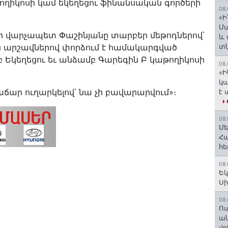
ողիկոսի կամ եկեղեցու ֆինանսական գործերի
08.
«Ի
Մա
, որ վարչապետ Փաշինյանը տարբեր մեթոդներով՝
և 
ուն արշավներով փորձում է համակարգված
տ
բ Եկեղեցու եւ անձամբ Գարեգին Բ կաթողիկոսի
08.
«Ի
կա
ճար ուղարկելով՝ նա չի բավարարվում»։
է 
08.
Մե
Հա
հե
08.
Եկ
Սի
08.
Ոս
ա
վր