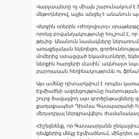
Վարչապետը ոչ միայն շարունակում է 
մեթոդներով, այլեւ անցել է անանուն պ
Վերջին օրերին «Ժողովուրդ» օրաթերթ
որոնց բովանդակությունը հուշում է, 
թեւից։ Անանուն նամակները ներառու
առաքելական եկեղեցու գործունեությ
մոմերից ստացված եկամուտների, եկ
ներքին հարցերի մասին՝ ակնհայտ նպ
բարոյական հեղինակությունն ու ֆին
Այս ամենը դիտարկվում է որպես կառա
Էջմիածնի ազդեցությունը հանրության շ
շուրջ ծավալվող այս գործընթացները 
քաղաքապետ Դիանա Գասպարյանի հրա
մեղադրյալ ներգրավվելու ժամանակացո
Հիշեցնենք, որ Գասպարյանն ընկալվում
դեմքերից մեկը Էջմիածնում, մինչդեռ