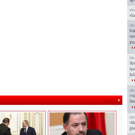
08.
Հա
08.
Եթ
որ
բա
08.
Տր
դա
խն
08.
«Վ
ավելին
Ռո
08.
Վե
ըն