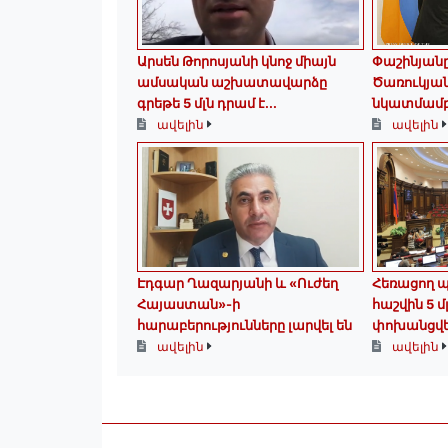
Արսեն Թորոսյանի կնոջ միայն
Փաշինյանը 
ամսական աշխատավարձը
Ծառուկյա
գրեթե 5 մլն դրամ է․․․
նկատմամ
ավելին
ավելին
Էդգար Ղազարյանի և «Ուժեղ
Հեռացող 
Հայաստան»-ի
հաշվին 5 մ
հարաբերությունները լարվել են
փոխանցվե
ավելին
ավելին