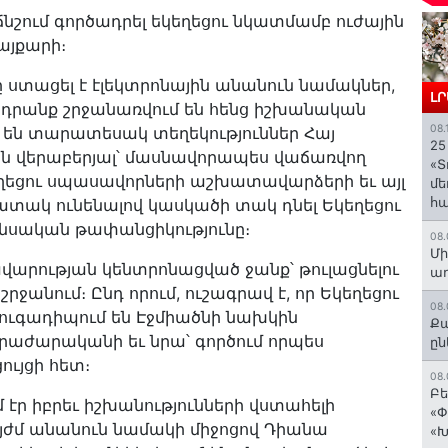
ճնշում գործադրել եկեղեցու նկատմամբ ուժային
այքարի։
ը ստացել է էլեկտրոնային անանուն նամակներ,
Լ
որ դրանք շրջանառվում են հենց իշխանական
08.
մ են տարատեսակ տեղեկություններ Հայ
25
ան վերաբերյալ՝ մասնավորապես վաճառվող
«Տ
եղեցու սպասավորների աշխատավարձերի եւ այլ
մե
հ
ատակ ունենալով կասկածի տակ դնել Եկեղեցու
անսական թափանցիկությունը։
08.
Մի
վարության կենտրոնացված ջանք՝ թուլացնելու
աղ
րջանում։ Ընդ որում, ուշագրավ է, որ Եկեղեցու
08.
զուգադիպում են Էջմիածնի նախկին
Քա
ժարականի եւ նրա՝ գործում որպես
ըն
ւյցի հետ։
08.
Բե
 էր իբրեւ իշխանությունների վստահելի
«Փ
 այժմ անանուն նամակի միջոցով Դիանա
«Խ