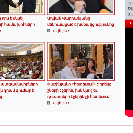
08.
Ծե
ավ
որս է սկսել
Աղվան Վարդանյանը
նի համախոհների
մեկուսացած է խմբակցությունից
բ
ավելին
պատգամավորների
Փաշինյանը «հետեւում» է իրենց
լն դրամ գումար է
շների էջերին, իսկ կնոջ եւ
լ
դուստրերի էջերին չի հետեւում
ավելին