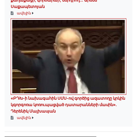
քաղաքացի, գործարար, ներդրող.․․ Արմեն
Սաքապետոյան
ավելին
«ԲԴԽ-ի նախագահին ՍՄՍ-ով գործից ազատողը կրկին
կգորգոռա կոռուպացված դատարանների մասին».
Դերենիկ Մալխասյան
ավելին