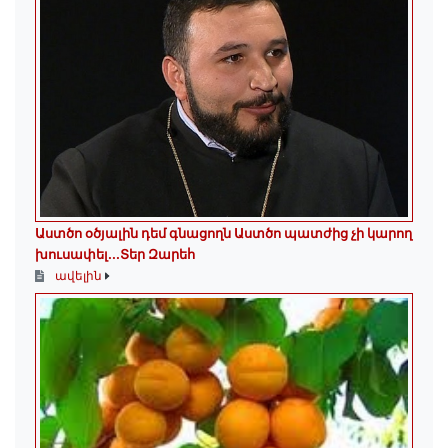
Աստծո օծյալին դեմ գնացողն Աստծո պատժից չի կարող
խուսափել․․․Տեր Զարեհ
ավելին