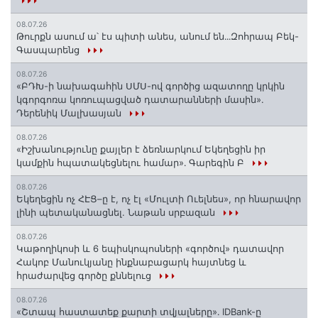
08.07.26
Թուրքն ասում ա՝ էս պիտի անես, անում են․․․Զոհրապ Բեկ-
Գասպարենց
08.07.26
«ԲԴԽ-ի նախագահին ՍՄՍ-ով գործից ազատողը կրկին
կգորգոռա կոռուպացված դատարանների մասին».
Դերենիկ Մալխասյան
08.07.26
«Իշխանությունը քայլեր է ձեռնարկում Եկեղեցին իր
կամքին հպատակեցնելու համար»․ Գարեգին Բ
08.07.26
Եկեղեցին ոչ ՀԷՑ–ը է, ոչ էլ «Մուլտի Ուելնես», որ հնարավոր
լինի պետականացնել. Նաթան սրբազան
08.07.26
️Կաթողիկոսի և 6 եպիսկոպոսների «գործով» դատավոր
Հակոբ Մանուկյանը ինքնաբացարկ հայտնեց և
հրաժարվեց գործը քննելուց
08.07.26
«Շտապ հաստատեք քարտի տվյալները»․ IDBank-ը