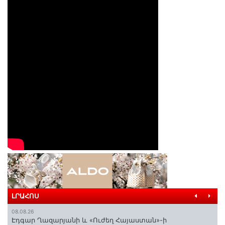
ԼՐԱՀՈՍ
08.08.26
Էդգար Ղազարյանի և «Ուժեղ Հայաստան»-ի