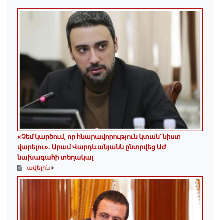
«Չեմ կարծում, որ հնարավորություն կտան՝ նիստ
վարելու». Արամ Վարդևանյանն ընտրվեց ԱԺ
նախագահի տեղակալ
ավելին