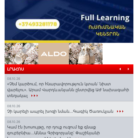
ԼՐԱՀՈՍ
08.10.26
«Չեմ կարծում, որ հնարավորություն կտան՝ նիստ
վարելու». Արամ Վարդևանյանն ընտրվեց ԱԺ նախագահի
տեղակալ
08.10.26
Չի կարելի ապրել խոզի նման...Գագիկ Ծառուկյան
08.10.26
Կամ էն խոսույթը, որ դուք ուզում եք գնաք
գուբերնիա...Աննա Գրիգորյանը՝ Փաշինյանի