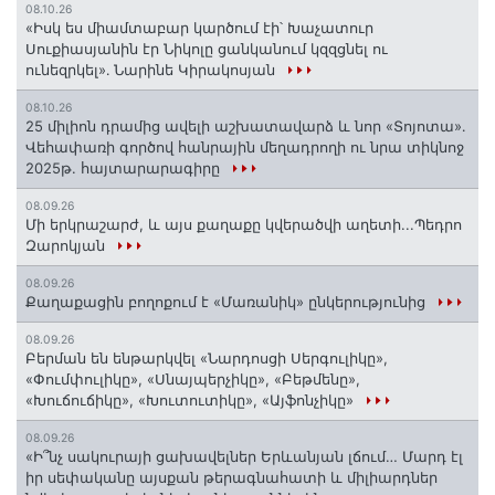
08.10.26
«Իսկ ես միամտաբար կարծում էի՝ Խաչատուր
Սուքիասյանին էր Նիկոլը ցանկանում կզզցնել ու
ունեզրկել»․ Նարինե Կիրակոսյան
08.10.26
25 միլիոն դրամից ավելի աշխատավարձ և նոր «Տոյոտա»․
Վեհափառի գործով հանրային մեղադրողի ու նրա տիկնոջ
2025թ. հայտարարագիրը
08.09.26
Մի երկրաշարժ, և այս քաղաքը կվերածվի աղետի...Պեդրո
Զարոկյան
08.09.26
Քաղաքացին բողոքում է «Մառանիկ» ընկերությունից
08.09.26
Բերման են ենթարկվել «Նարդոսցի Սերգուլիկը»,
«Փումփուլիկը», «Սնայպերչիկը», «Բեթմենը»,
«Խուճուճիկը», «Խուտուտիկը», «Այֆոնչիկը»
08.09.26
«Ի՞նչ սակուրայի ցախավելներ Երևանյան լճում… Մարդ էլ
իր սեփականը այսքան թերագնահատի և միլիարդներ