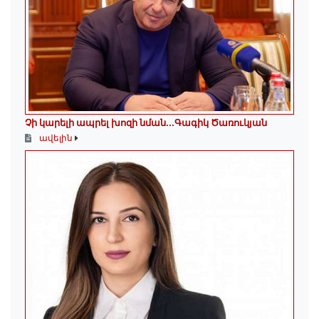
Չի կարելի ապրել խոզի նման...Գագիկ Ծառուկյան
ավելին