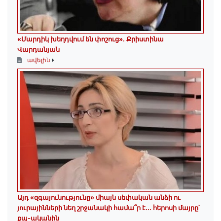
«Մարդիկ խեղդվում են փոշուց»․ Քրիստինա
Վարդանյան
ավելին
Այդ «զգայունությունը» միայն սեփական անձի ու
յուրայինների նեղ շրջանակի համա՞ր է․․․ հերոսի մայրը՝
քպ-ականին