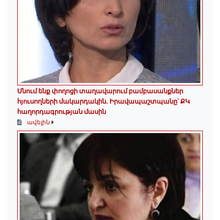
Մնում ենք փողոցի տաղավարում բամբասանքներ
հյուսողների մակարդակին․ Իրավապաշտպանը՝ ՔԿ
հաղորդագրության մասին
ավելին