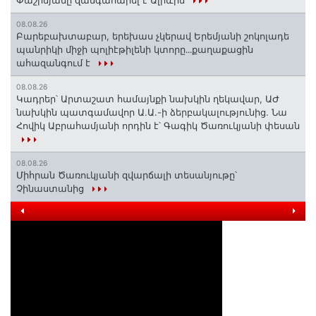
Փաշինյանը զանգահարել է Ալիևին
08.08.26
Բարեբախտաբար, երեխաս չկերավ Երեմյանի շոկոլադե
պանրիկի միջի պոլիէթիլենի կտորը․․․քաղաքացին
ահազանգում է
08.08.26
Կադրեր՝ Արտաշատ համայնքի նախկին ղեկավար, ԱԺ
նախկին պատգամավոր Ա.Ա.-ի ձերբակալությունից. Նա
Հովիկ Աբրահամյանի որդին է՝ Գագիկ Ծառուկյանի փեսան
08.08.26
Միհրան Ծառուկյանի զվարճալի տեսանյութը՝
Չինաստանից