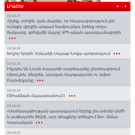
ԼՐԱՀՈՍ
08.08.26
Հիշեք, տիկին․ կան մայրեր, որ հնարավորություն չեն
ունեցել վերջին անգամ համբուրելու իրենց որդու
ճակատը. զոհվածի մայրը՝ ՔՊ-ական պատգամավորին
08.08.26
Խոշոր հրդեհ՝ Երևանի Սայաթ-Նովա պողոտայում
08.08.26
Ինչպես են Նունե Եսայանի տարեդարձը շնորհավորում
Սիրուշոն, Անդրեն, Սյուզան Մարգարյանն ու Ավետ
Բարսեղյանը
08.08.26
Ռիհաննան Հայաստանում է
08.08.26
«Մանկապղծության պարագայում երբեք չես տեսնի ԱԱԾ-
ն ասֆալտին ծեփի, այդ դեպքերը կոծկվում են»․ Աննա
Կոստանյան
08.08.26