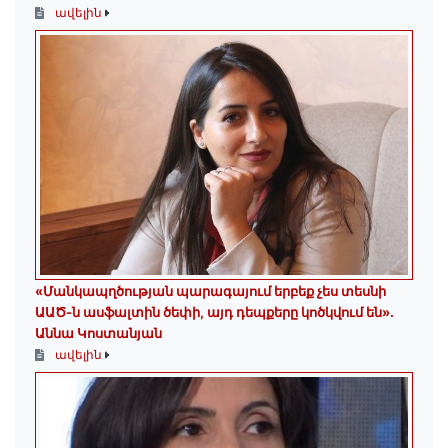
ավելին
«Մանկապղծության պարագայում երբեք չես տեսնի
ԱԱԾ-ն ասֆալտին ծեփի, այդ դեպքերը կոծկվում են»․
Աննա Կոստանյան
ավելին