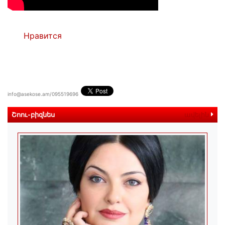
Нравится
info@asekose.am/095519696
Շոու-բիզնես
ավելին