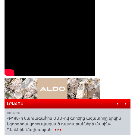
ԼՐԱՀՈՍ
08.07.26
«ԲԴԽ-ի նախագահին ՍՄՍ-ով գործից ազատողը կրկին
կգորգոռա կոռուպացված դատարանների մասին».
Դերենիկ Մալխասյան