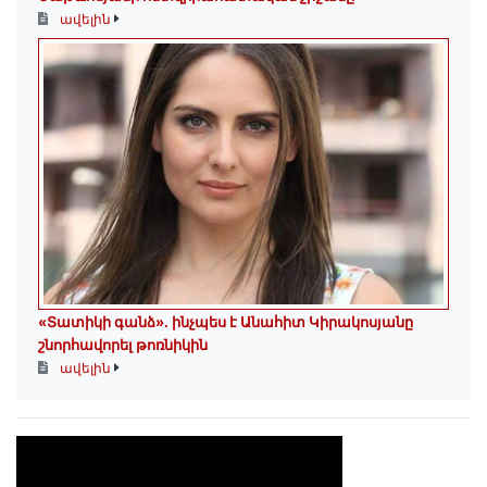
ավելին
«Տատիկի գանձ». ինչպես է Անահիտ Կիրակոսյանը
շնորհավորել թոռնիկին
ավելին