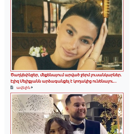
Ծաղկեփնջեր, մեքենայում արված ջերմ լուսանկարներ.
Էլիզ Մելիքյանն արձագանքել է կողակից ունենալու...
ավելին