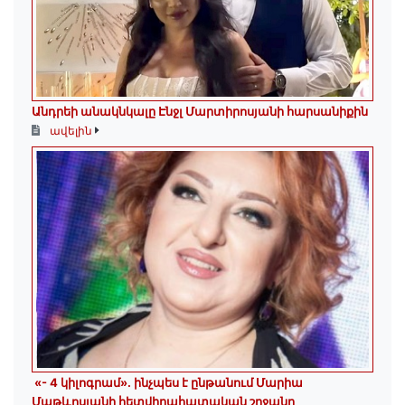
Անդրեի անակնկալը Էնջլ Մարտիրոսյանի հարսանիքին
ավելին
«- 4 կիլոգրամ». ինչպես է ընթանում Մարիա
Մաթևոսյանի հետվիրահատական շրջանը