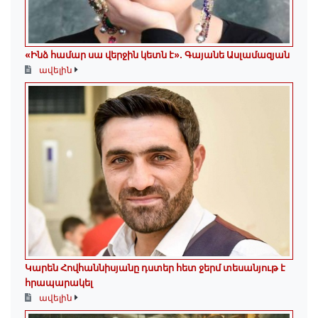
«Ինձ համար սա վերջին կետն է»․ Գայանե Ասլամազյան
ավելին
Կարեն Հովհաննիսյանը դստեր հետ ջերմ տեսանյութ է
հրապարակել
ավելին