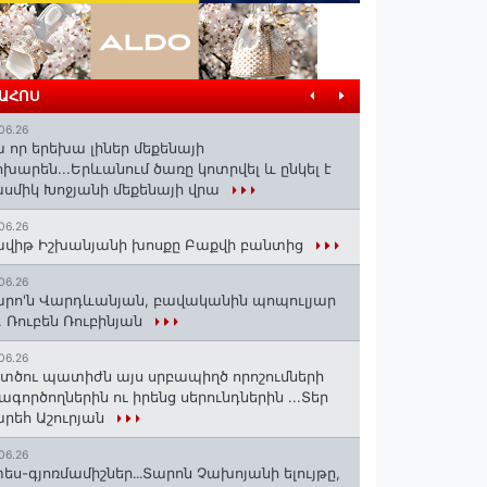
ՐԱՀՈՍ
06.26
 որ երեխա լիներ մեքենայի
խարեն...Երևանում ծառը կոտրվել և ընկել է
սմիկ Խոջյանի մեքենայի վրա
06.26
վիթ Իշխանյանի խոսքը Բաքվի բանտից
06.26
րո'ն Վարդևանյան, բավականին պոպուլյար
. Ռուբեն Ռուբինյան
06.26
տծու պատիժն այս սրբապիղծ որոշումների
ագործողներին ու իրենց սերունդներին ...Տեր
րեհ Աշուրյան
06.26
ես-գյոռմամիշներ․․․Տարոն Չախոյանի ելույթը,