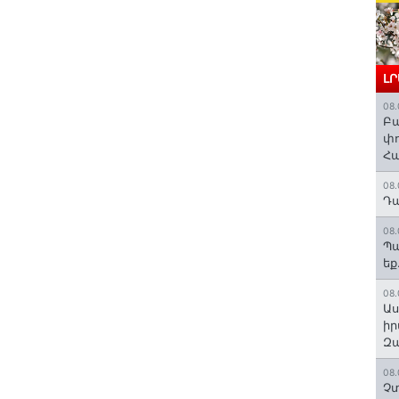
Լ
08.
Բա
փո
Հա
08.
Դա
08.
Պա
եք
08.
Աս
իր
Զա
08.
Չտ