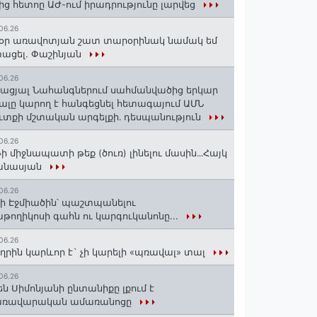
ից հետոը ԱԺ-ում իրադրությունը լարվեց
06.26
օր առավոտյան շատ տարօրինակ նամակ եմ
ացել. Փաշինյան
06.26
ացյալ Նահանգներում սահմանվածից երկար
ալը կարող է հանգեցնել հետագայում ԱՄՆ
ւտքի մշտական արգելքի․ դեսպանություն
06.26
ի միջնապատի թեք (ծուռ) լինելու մասին․․․Հայկ
անասյան
06.26
ի Էջմիածին՝ պաշտպանելու
թողիկոսի գահն ու կարգուկանոնը...
06.26
ղրին կարևոր է` չի կարելի «պռավալ» տալ
06.26
են Սիմոնյանի ընտանիքը լքում է
առավարական ամառանոցը