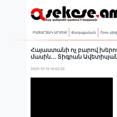
ԲԱՑԱՐՁԱԿ ԱՐԺԵՔ
Քաղաքական
Շոու-բիզ
Հայաստանի ոչ բարով խեր
մասին․․․ Տիգրան Ավետիսյա
2025-10-15 10:02:00