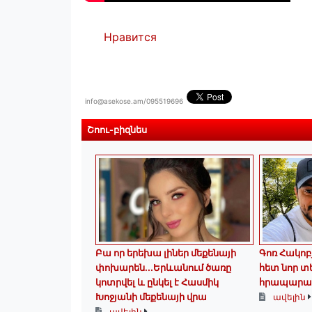
Нравится
info@asekose.am/095519696
Շոու-բիզնես
Բա որ երեխա լիներ մեքենայի
Գոռ Հակոբյ
փոխարեն...Երևանում ծառը
հետ նոր տ
կոտրվել և ընկել է Հասմիկ
հրապարա
Խոջյանի մեքենայի վրա
ավելին
ավելին