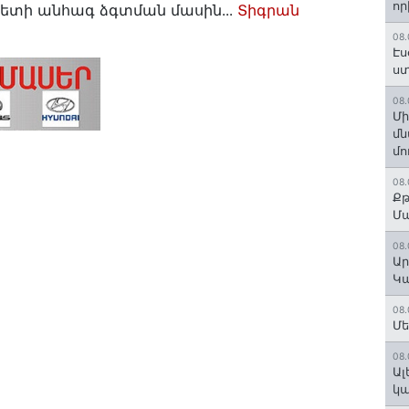
որ
ետի անհագ ձգտման մասին․․․
Տիգրան
08.
Էս
ստ
08.
Մի
մն
մո
08.
Քթ
Մ
08.
Ար
Կա
08.
Մե
08.
Ալ
կ