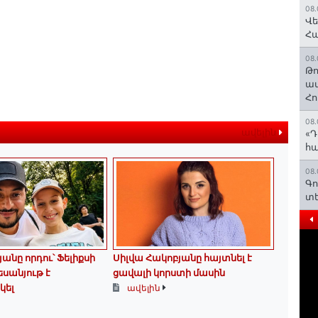
08.
Վե
Հ
08.
Թո
ավ
Հո
08.
ավելին
«Դ
հա
08.
Գո
տե
անը որդու՝ Ֆելիքսի
Սիլվա Հակոբյանը հայտնել է
եսանյութ է
ցավալի կորստի մասին
կել
ավելին