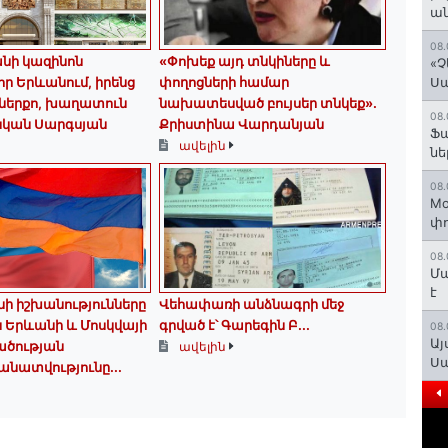
ան
08.
նի կազինոն
«Փոխեք այդ տնկիները և
«Չ
որ Երևանում, իրենց
փողոցների համար
Ս
 ներքո, խաղատուն
նախատեսված բույսեր տնկեք».
08.
սկան Սարգսյան
Քրիստինա Վարդանյան
Ֆ
ավելին
նե
08.
Mo
փո
08.
Մա
է
ի իշխանությունները
Վեհափառի անձնագրի մեջ
ն Երևանի և Մոսկվայի
գրված է՝ Գարեգին Բ...
08.
Այ
ածության
ավելին
Ս
ատվությունը...