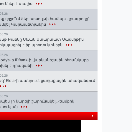
ուններ է տալիս
06.26
եք զղջո՞ւմ ձեր խոսույթի համար»․ լրագրողը՝
ամվել Կարապետյանին
06.26
ասթ Բանկը Սևան Ստարտափ Սամմիթին
րկայացրել է իր պրոդուկտներն
06.26
ody’s-ը IDBank-ի վարկանիշային հեռանկարը
խել է դրականի
06.26
զ՝ Elola-ի պանրում․ քաղաքացին ահազանգում
06.26
սպես չի կարելի շարունակել․․․Համբիկ
ասունյան