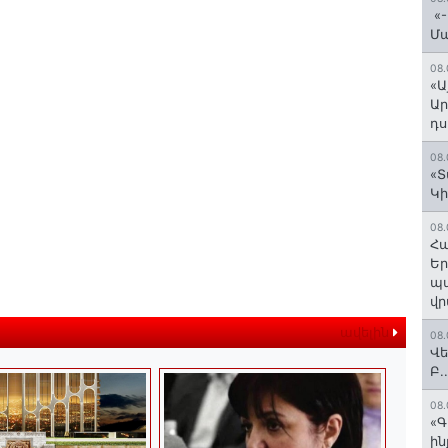
«-
Մ
08.
«Ա
Ար
դս
08.
«Տ
Կի
08.
Հա
Եր
պա
վր
ավելին
08.
Վե
Բ.
08.
«Գ
ի