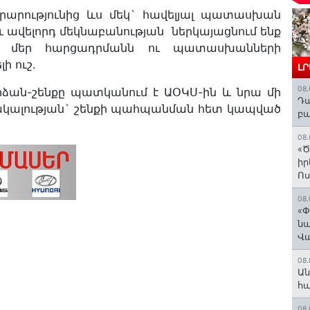
արարությունից ևս մեկ` հավելյալ պատասխան
 ավելորդ մեկնաբանության ներկայացնում ենք
ով մեր հարցադրմանն ու պատասխանների
ի ուշ.
Լ
08.
արձան-շենքը պատկանում է ԱՕԿՍ-ին և նրա մի
Դա
ձակալության` շենքի պահպանման հետ կապված
բա
08.
«Ծ
իր
Ո
08.
«Փ
նա
Վ
08.
Ան
հ
08.