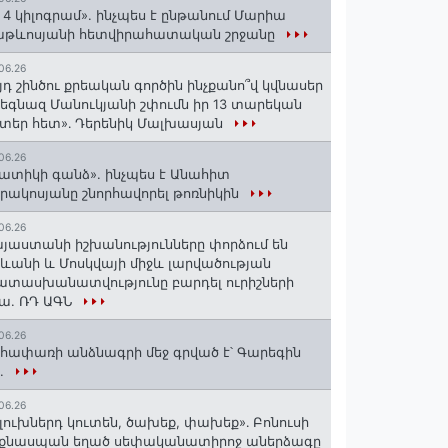
 4 կիլոգրամ». ինչպես է ընթանում Մարիա
աթևոսյանի հետվիրահատական շրջանը
06.26
յդ շինծու քրեական գործին ինչքանո՞վ կվնասեր
եգնազ Մանուկյանի շփումն իր 13 տարեկան
տեր հետ»․ Դերենիկ Մալխասյան
06.26
ատիկի գանձ». ինչպես է Անահիտ
րակոսյանը շնորհավորել թոռնիկին
06.26
յաստանի իշխանությունները փորձում են
ևանի և Մոսկվայի միջև լարվածության
տասխանատվությունը բարդել ուրիշների
ա. ՌԴ ԱԳՆ
06.26
հափառի անձնագրի մեջ գրված է՝ Գարեգին
..
06.26
լուխներդ կուտեն, ծախեք, փախեք»․ Բոնուսի
նքնասպան եղած սեփականատիրոջ աներձագը