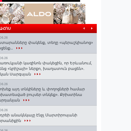
ՐԱՀՈՍ
06.26
տարանները փակենք, տեղը «պերաշկիանոց»
ցենք․․․
06.26
առուկյանի կազինոն փակեցին, որ Երևանում,
ենց «կրիշայի» ներքո, խաղատուն բացեն»․
սկան Սարգսյան
06.26
ոխեք այդ տնկիները և փողոցների համար
խատեսված բույսեր տնկեք». Քրիստինա
արդանյան
06.26
դրեի անակնկալը Էնջլ Մարտիրոսյանի
արսանիքին
06.26