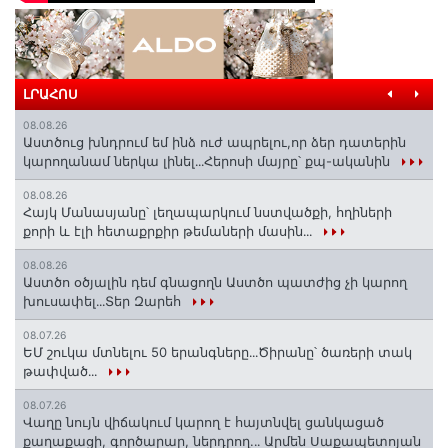
ԼՐԱՀՈՍ
08.08.26
Աստծուց խնդրում եմ ինձ ուժ ապրելու,որ ձեր դատերին
կարողանամ ներկա լինել․․․Հերոսի մայրը՝ քպ-ականին
08.08.26
Հայկ Մանասյանը՝ լեղապարկում նստվածքի, հղիների
քորի և էլի հետաքրքիր թեմաների մասին․․․
08.08.26
Աստծո օծյալին դեմ գնացողն Աստծո պատժից չի կարող
խուսափել․․․Տեր Զարեհ
08.07.26
ԵՄ շուկա մտնելու 50 երանգները․․․Ծիրանը՝ ծառերի տակ
թափված․․․
08.07.26
Վաղը նույն վիճակում կարող է հայտնվել ցանկացած
քաղաքացի, գործարար, ներդրող.․․ Արմեն Սաքապետոյան