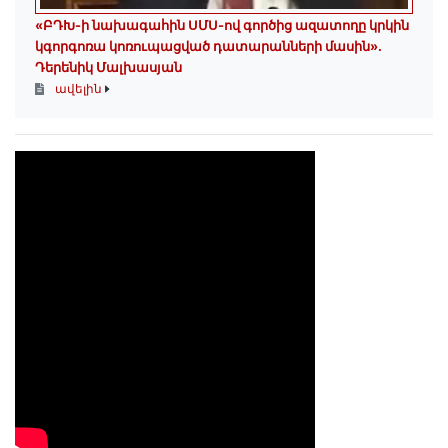
«ԲԴԽ-ի նախագահին ՍՄՍ-ով գործից ազատողը կրկին
կգորգոռա կոռուպացված դատարանների մասին».
Դերենիկ Մալխասյան
ավելին