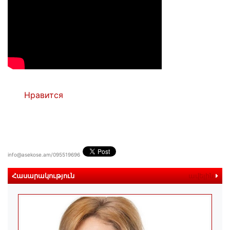
Нравится
info@asekose.am/095519696
Հասարակություն
ավելին