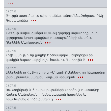
08.07.26
Թուրքն ասում ա՝ էս պիտի անես, անում են․․․Զոհրապ Բեկ-
Գասպարենց
08.07.26
«ԲԴԽ-ի նախագահին ՍՄՍ-ով գործից ազատողը կրկին
կգորգոռա կոռուպացված դատարանների մասին».
Դերենիկ Մալխասյան
08.07.26
«Իշխանությունը քայլեր է ձեռնարկում Եկեղեցին իր
կամքին հպատակեցնելու համար»․ Գարեգին Բ
08.07.26
Եկեղեցին ոչ ՀԷՑ–ը է, ոչ էլ «Մուլտի Ուելնես», որ հնարավոր
լինի պետականացնել. Նաթան սրբազան
08.07.26
️Կաթողիկոսի և 6 եպիսկոպոսների «գործով» դատավոր
Հակոբ Մանուկյանը ինքնաբացարկ հայտնեց և
հրաժարվեց գործը քննելուց
08.07.26