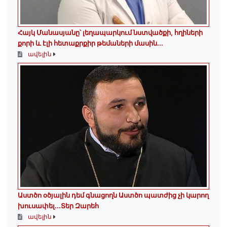
Հայկ Մանասյանը՝ լեղապարկում նստվածքի, հղիների
քորի և էլի հետաքրքիր թեմաների մասին․․․
ավելին
Աստծո օծյալին դեմ գնացողն Աստծո պատժից չի կարող
խուսափել․․․Տեր Զարեհ
ավելին