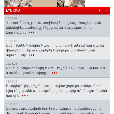
ԼՐԱՀՈՍ
08.07.26
Դատում են ոչ թե Կաթողիկոսին, այլ Հայ Առաքելական
եկեղեցին․․․պահանջը հնչեցրել են Փաշազադեն ու
Էրդողանը․․․
08.06.26
Մեծի Տանն Կիլիկիո Կաթողիկոսը կոչ է անում հարգալից
վերաբերմունք ցուցաբերել Եկեղեցու և Վեհափառի
նկատմամբ
08.06.26
Կրկեսը տեղափոխվել է ԱԺ... Ինչո՞ւ է այս գումարման ԱԺ-
ն ամենավտանգավորը...
08.06.26
Ծաղկեփնջեր, մեքենայում արված ջերմ լուսանկարներ.
Էլիզ Մելիքյանն արձագանքել է կողակից ունենալու մասին
հարցին
08.06.26
ԱԺ պատգամավորի հոր հոգեհանգստին մասնակցելու
ժամանակ Գորիսի էկոպարեկային ծառայության պետը