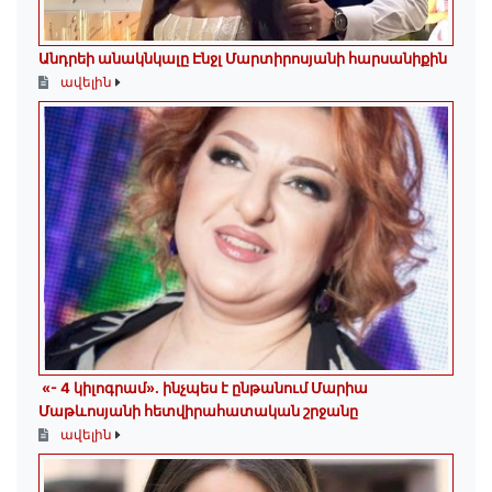
Անդրեի անակնկալը Էնջլ Մարտիրոսյանի հարսանիքին
ավելին
«- 4 կիլոգրամ». ինչպես է ընթանում Մարիա
Մաթևոսյանի հետվիրահատական շրջանը
ավելին