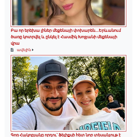
Բա որ երեխա լիներ մեքենայի փոխարեն...Երևանում
ծառը կոտրվել և ընկել է Հասմիկ Խոջյանի մեքենայի
վրա
ավելին
Գոռ Հակոբյանը որդու՝ Ֆելիքսի հետ նոր տեսանյութ է