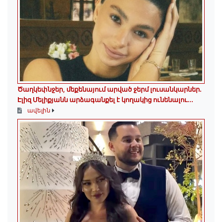
Ծաղկեփնջեր, մեքենայում արված ջերմ լուսանկարներ.
Էլիզ Մելիքյանն արձագանքել է կողակից ունենալու...
ավելին