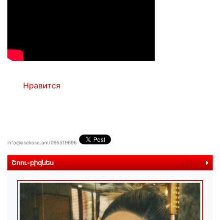
Нравится
info@asekose.am/095519696
Շոու-բիզնես
ավելին