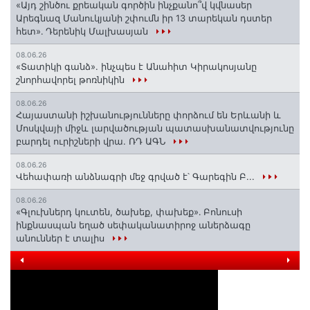
«Այդ շինծու քրեական գործին ինչքանո՞վ կվնասեր
Արեգնազ Մանուկյանի շփումն իր 13 տարեկան դստեր
հետ»․ Դերենիկ Մալխասյան
08.06.26
«Տատիկի գանձ». ինչպես է Անահիտ Կիրակոսյանը
շնորհավորել թոռնիկին
08.06.26
Հայաստանի իշխանությունները փորձում են Երևանի և
Մոսկվայի միջև լարվածության պատասխանատվությունը
բարդել ուրիշների վրա. ՌԴ ԱԳՆ
08.06.26
Վեհափառի անձնագրի մեջ գրված է՝ Գարեգին Բ...
08.06.26
«Գլուխներդ կուտեն, ծախեք, փախեք»․ Բոնուսի
ինքնասպան եղած սեփականատիրոջ աներձագը
անուններ է տալիս