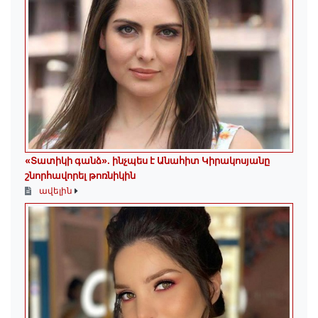
«Տատիկի գանձ». ինչպես է Անահիտ Կիրակոսյանը
շնորհավորել թոռնիկին
ավելին