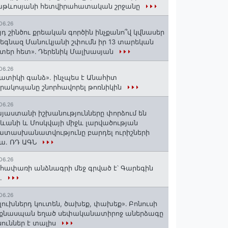
աթևոսյանի հետվիրահատական շրջանը
06.26
յդ շինծու քրեական գործին ինչքանո՞վ կվնասեր
եգնազ Մանուկյանի շփումն իր 13 տարեկան
տեր հետ»․ Դերենիկ Մալխասյան
06.26
ատիկի գանձ». ինչպես է Անահիտ
րակոսյանը շնորհավորել թոռնիկին
06.26
յաստանի իշխանությունները փորձում են
ևանի և Մոսկվայի միջև լարվածության
տասխանատվությունը բարդել ուրիշների
ա. ՌԴ ԱԳՆ
06.26
հափառի անձնագրի մեջ գրված է՝ Գարեգին
..
06.26
լուխներդ կուտեն, ծախեք, փախեք»․ Բոնուսի
նքնասպան եղած սեփականատիրոջ աներձագը
ուններ է տալիս