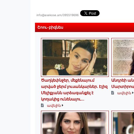
info@asekose.am/095519696
Շոու-բիզնես
Ծաղկեփնջեր, մեքենայում
Անդրեի ան
արված ջերմ լուսանկարներ. Էլիզ
Մարտիրոս
Մելիքյանն արձագանքել է
ավելին
կողակից ունենալու...
ավելին