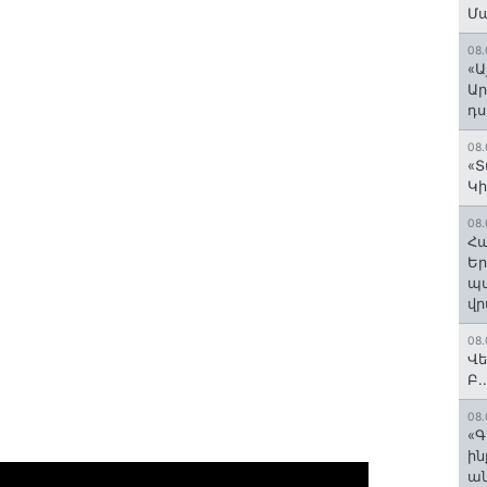
Մ
08.
«Ա
Ար
դս
08.
«Տ
Կի
08.
Հա
Եր
պա
վր
08.
Վե
Բ.
08.
«Գ
ի
ան