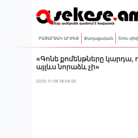
ԲԱՑԱՐՁԱԿ ԱՐԺԵՔ
Քաղաքական
Շոու-բիզ
«Գոնե քոմենթները կարդա, 
այլևս նորաձև չի»
2025-11-09 18:04:00