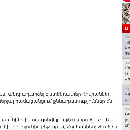
Լ
08.
Դա
Առ
Փա
08.
Մե
հա
Վ
08.
 ևս անդրադարձել է ստենդափեր Հովհաննես
Կր
գո
բերյալ համացանցում քննադատություններ են
08.
Ծա
ս՝ նիկոլին սապոնվելը այլևս նորաձև չի․․․Այս
լո
կո
՝նիկոլությունից բեթար ա, Հովհաննես: И тебе с