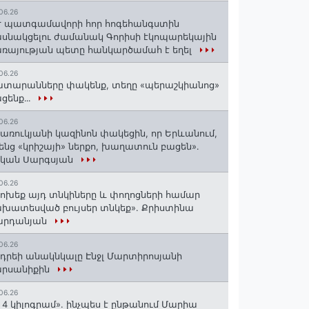
06.26
 պատգամավորի հոր հոգեհանգստին
սնակցելու ժամանակ Գորիսի էկոպարեկային
ռայության պետը հանկարծամահ է եղել
06.26
տարանները փակենք, տեղը «պերաշկիանոց»
ցենք․․․
06.26
առուկյանի կազինոն փակեցին, որ Երևանում,
ենց «կրիշայի» ներքո, խաղատուն բացեն»․
սկան Սարգսյան
06.26
ոխեք այդ տնկիները և փողոցների համար
խատեսված բույսեր տնկեք». Քրիստինա
արդանյան
06.26
դրեի անակնկալը Էնջլ Մարտիրոսյանի
արսանիքին
06.26
 4 կիլոգրամ». ինչպես է ընթանում Մարիա