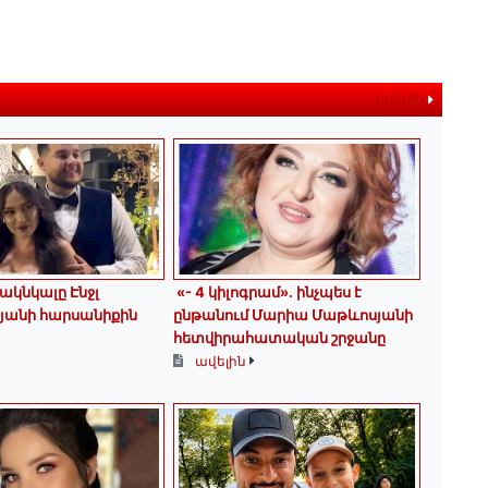
ավելին
ակնկալը Էնջլ
«- 4 կիլոգրամ». ինչպես է
յանի հարսանիքին
ընթանում Մարիա Մաթևոսյանի
հետվիրահատական շրջանը
ավելին