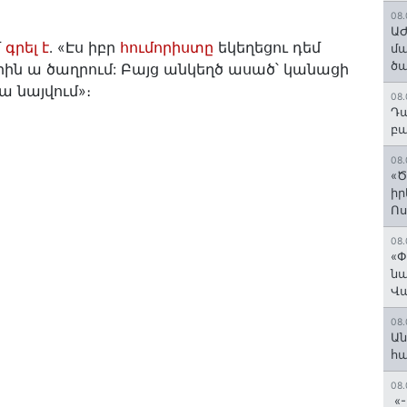
08.
ԱԺ
մ
գրել է
․ «Էս իբր
հումորիստը
եկեղեցու դեմ
մա
ծա
ին ա ծաղրում: Բայց անկեղծ ասած՝ կանացի
ա նայվում»։
08.
Դա
բա
08.
«Ծ
իր
Ո
08.
«Փ
նա
Վ
08.
Ան
հ
08.
«-