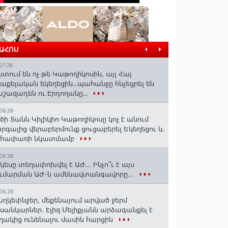
ՐԱՀՈՍ
07.26
տում են ոչ թե Կաթողիկոսին, այլ Հայ
աքելական եկեղեցին․․․պահանջը հնչեցրել են
շազադեն ու Էրդողանը․․․
06.26
ծի Տանն Կիլիկիո Կաթողիկոսը կոչ է անում
րգալից վերաբերմունք ցուցաբերել Եկեղեցու և
եհափառի նկատմամբ
06.26
կեսը տեղափոխվել է ԱԺ... Ինչո՞ւ է այս
ւմարման ԱԺ-ն ամենավտանգավորը...
06.26
ղկեփնջեր, մեքենայում արված ջերմ
ւսանկարներ. Էլիզ Մելիքյանն արձագանքել է
ղակից ունենալու մասին հարցին