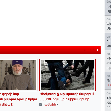
Փա
իշ
Ալ
08.
Նի
Ս
08.
Խա
թռ
ավելին
08.
«Ֆ
Հա
պ
08.
Թր
գործի նոր
Ծեծկռտուք՝ Արարատի մարզում.
08.
Հի
 ընտրությունը երկու
կան 10-ից ավելի վիրավորներ
չե
 միջև է
ավելին
որ