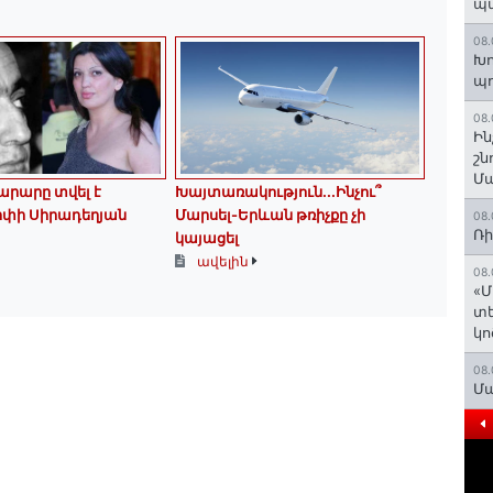
պ
08.
Խո
պ
08.
Ին
շն
Մա
նարարը տվել է
Խայտառակություն․․․Ինչու՞
Արփի Սիրադեղյան
Մարսել-Երևան թռիչքը չի
08.
Ռի
կայացել
ավելին
08.
«Մ
տե
կո
08.
Մա