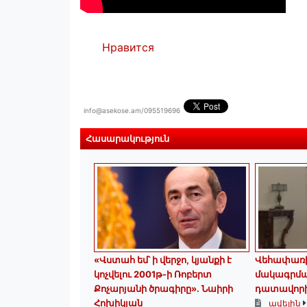
Нравится
info@asekose.am/095519696
Հասարակություն
«Վստահ եմ՝ ի վերջո, կյանքի է
Վեհափառի 
կոչվելու 2001թ-ի Ռոբերտ
մակագրման
Քոչարյանի ծրագիրը». Նաիրի
դատավորի
Հոխիկյան
ավելին