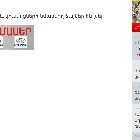
և կրակոցների նմանվող ձայներ են լսել։
Լ
08.
«Վ
Ռո
08.
Վե
ըն
08.
Ծե
ավ
08.
«Մ
Աղ
ռա
08.