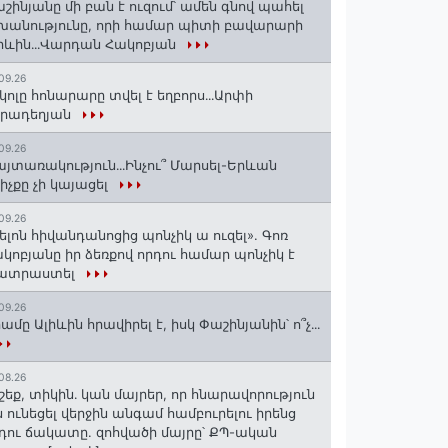
շինյանը մի բան է ուզում՝ ամեն գնով պահել
խանությունը, որի համար պիտի բավարարի
իևին․․․Վարդան Հակոբյան
09.26
կոլը հոնարարը տվել է եղբորս․․․Արփի
իրադեղյան
09.26
յտառակություն․․․Ինչու՞ Մարսել-Երևան
իչքը չի կայացել
09.26
ելոն հիվանդանոցից պոնչիկ ա ուզել». Գոռ
կոբյանը իր ձեռքով որդու համար պոնչիկ է
ատրաստել
09.26
ամը Ալիևին հրավիրել է, իսկ Փաշինյանին՝ ո՞չ․․․
08.26
շեք, տիկին․ կան մայրեր, որ հնարավորություն
ն ունեցել վերջին անգամ համբուրելու իրենց
դու ճակատը. զոհվածի մայրը՝ ՔՊ-ական