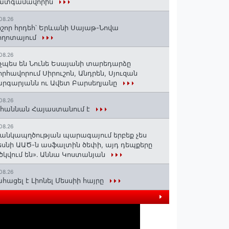
ատգամավորին
08.26
շոր հրդեհ՝ Երևանի Սայաթ-Նովա
ողոտայում
08.26
չպես են Նունե Եսայանի տարեդարձը
որհավորում Սիրուշոն, Անդրեն, Սյուզան
րգարյանն ու Ավետ Բարսեղյանը
08.26
հաննան Հայաստանում է
08.26
անկապղծության պարագայում երբեք չես
սնի ԱԱԾ-ն ասֆալտին ծեփի, այդ դեպքերը
ծկվում են»․ Աննա Կոստանյան
08.26
հացել է Լիոնել Մեսսիի հայրը