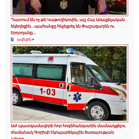
Դատում են ոչ թե Կաթողիկոսին, այլ Հայ Առաքելական
եկեղեցին․․․պահանջը հնչեցրել են Փաշազադեն ու
Էրդողանը․․․
ավելին
ԱԺ պատգամավորի հոր հոգեհանգստին մասնակցելու
ժամանակ Գորիսի էկոպարեկային ծառայության
պետը...