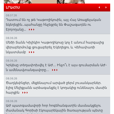
ԼՐԱՀՈՍ
08.07.26
Դատում են ոչ թե Կաթողիկոսին, այլ Հայ Առաքելական
եկեղեցին․․․պահանջը հնչեցրել են Փաշազադեն ու
Էրդողանը․․․
08.06.26
Մեծի Տանն Կիլիկիո Կաթողիկոսը կոչ է անում հարգալից
վերաբերմունք ցուցաբերել Եկեղեցու և Վեհափառի
նկատմամբ
08.06.26
Կրկեսը տեղափոխվել է ԱԺ... Ինչո՞ւ է այս գումարման ԱԺ-
ն ամենավտանգավորը...
08.06.26
Ծաղկեփնջեր, մեքենայում արված ջերմ լուսանկարներ.
Էլիզ Մելիքյանն արձագանքել է կողակից ունենալու մասին
հարցին
08.06.26
ԱԺ պատգամավորի հոր հոգեհանգստին մասնակցելու
ժամանակ Գորիսի էկոպարեկային ծառայության պետը