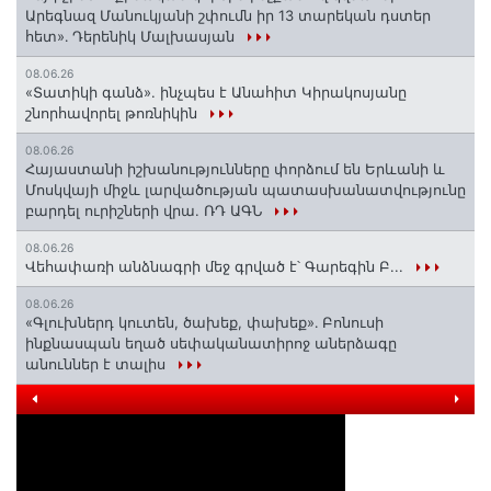
Արեգնազ Մանուկյանի շփումն իր 13 տարեկան դստեր
հետ»․ Դերենիկ Մալխասյան
08.06.26
«Տատիկի գանձ». ինչպես է Անահիտ Կիրակոսյանը
շնորհավորել թոռնիկին
08.06.26
Հայաստանի իշխանությունները փորձում են Երևանի և
Մոսկվայի միջև լարվածության պատասխանատվությունը
բարդել ուրիշների վրա. ՌԴ ԱԳՆ
08.06.26
Վեհափառի անձնագրի մեջ գրված է՝ Գարեգին Բ...
08.06.26
«Գլուխներդ կուտեն, ծախեք, փախեք»․ Բոնուսի
ինքնասպան եղած սեփականատիրոջ աներձագը
անուններ է տալիս