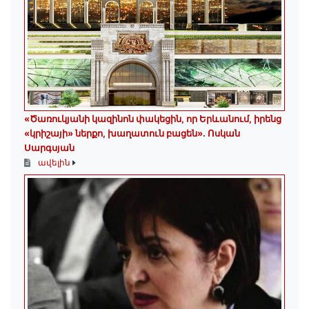
«Ծառուկյանի կազինոն փակեցին, որ Երևանում, իրենց
«կրիշայի» ներքո, խաղատուն բացեն»․ Ոսկան
Սարգսյան
ավելին