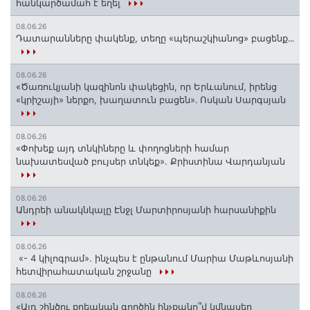
հանկարծամահ է եղել
08.06.26
Դատարանները փակենք, տեղը «պերաշկիանոց» բացենք․․․
08.06.26
«Ծառուկյանի կազինոն փակեցին, որ Երևանում, իրենց
«կրիշայի» ներքո, խաղատուն բացեն»․ Ոսկան Սարգսյան
08.06.26
«Փոխեք այդ տնկիները և փողոցների համար
նախատեսված բույսեր տնկեք». Քրիստինա Վարդանյան
08.06.26
Անդրեի անակնկալը Էնջլ Մարտիրոսյանի հարսանիքին
08.06.26
«- 4 կիլոգրամ». ինչպես է ընթանում Մարիա Մաթևոսյանի
հետվիրահատական շրջանը
08.06.26
«Այդ շինծու քրեական գործին ինչքանո՞վ կվնասեր