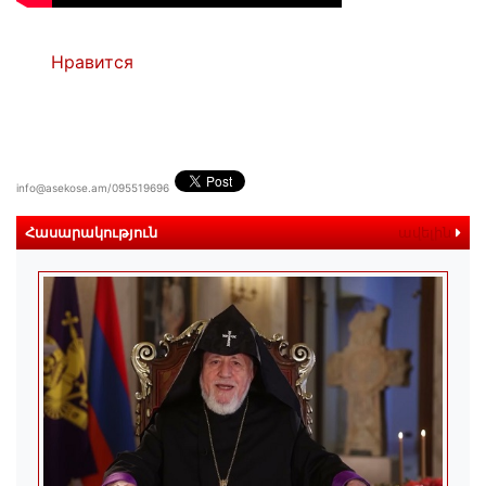
Нравится
info@asekose.am/095519696
Հասարակություն
ավելին