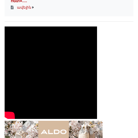
հետ»․...
ավելին