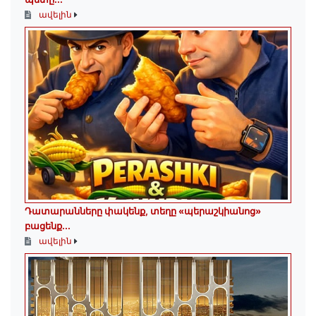
ավելին
Դատարանները փակենք, տեղը «պերաշկիանոց»
բացենք․․․
ավելին