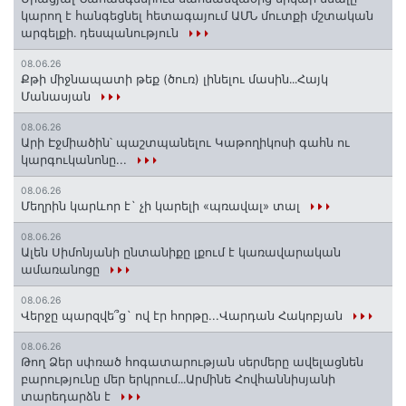
կարող է հանգեցնել հետագայում ԱՄՆ մուտքի մշտական
արգելքի․ դեսպանություն
08.06.26
Քթի միջնապատի թեք (ծուռ) լինելու մասին․․․Հայկ
Մանասյան
08.06.26
Արի Էջմիածին՝ պաշտպանելու Կաթողիկոսի գահն ու
կարգուկանոնը...
08.06.26
Մեղրին կարևոր է` չի կարելի «պռավալ» տալ
08.06.26
Ալեն Սիմոնյանի ընտանիքը լքում է կառավարական
ամառանոցը
08.06.26
Վերջը պարզվե՞ց` ով էր հորթը...Վարդան Հակոբյան
08.06.26
Թող Ձեր սփռած հոգատարության սերմերը ավելացնեն
բարությունը մեր երկրում․․․Արմինե Հովհաննիսյանի
տարեդարձն է