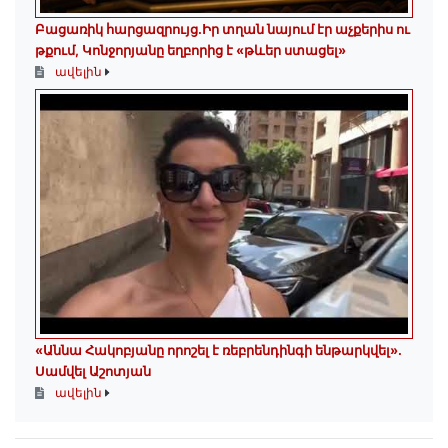
Բացառիկ հարցազրույց.Իր տղան նայում էր աչքերիս ու
թքում, Կոնջորյանը եղբորից է «թևեր ստացել»
ավելին
«Աննա Հակոբյանը որոշել է ռեբրենդինգի ենթարկվել».
Սամվել Աշոտյան
ավելին