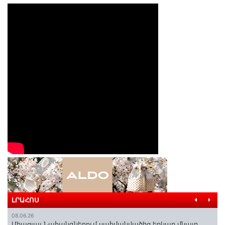
ԼՐԱՀՈՍ
08.06.26
Միացյալ Նահանգներում սահմանվածից երկար մնալը