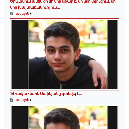
Երևանում ամեն օր մի նոր վթար է, մի նոր փլուզում, մի
նոր խայտառակություն...
ավելին
14-ամյա Վահե Ապիկյանը գտնվել է...
ավելին