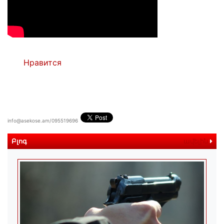
Нравится
info@asekose.am/095519696
Բլոգ
ավելին