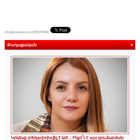
info@asekose.am/095519696
Քաղաքական
ավելին
Կրկեսը տեղափոխվել է ԱԺ... Ինչո՞ւ է այս գումարման