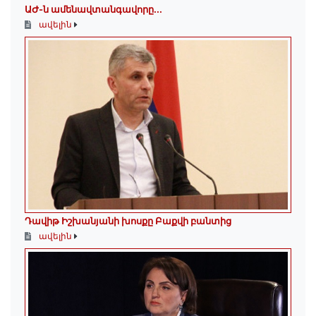
ԱԺ-ն ամենավտանգավորը...
ավելին
Դավիթ Իշխանյանի խոսքը Բաքվի բանտից
ավելին