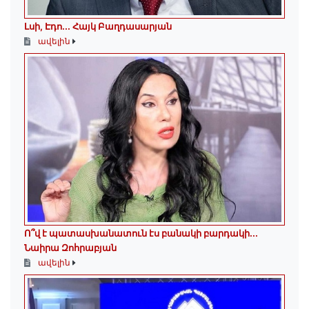
Լսի, Էդո․․․ Հայկ Բաղդասարյան
ավելին
Ո՞վ է պատասխանատուն էս բանակի բարդակի․․․
Նաիրա Զոհրաբյան
ավելին