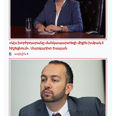
«Այս խորհրդարանը մանկապարտեզի միջին խմբակ է
հիշեցնում»․ Մարգարիտ Եսայան
ավելին