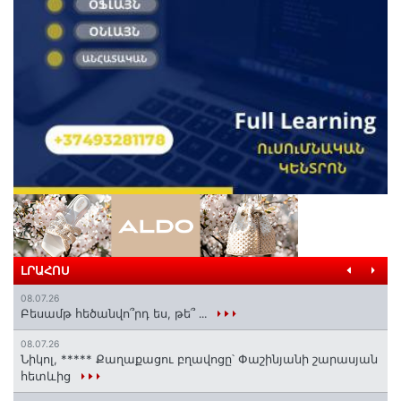
ԼՐԱՀՈՍ
08.07.26
Բեսամթ հեծանվո՞րդ ես, թե՞ ․․․
08.07.26
Նիկոլ, ***** Քաղաքացու բղավոցը՝ Փաշինյանի շարասյան
հետևից