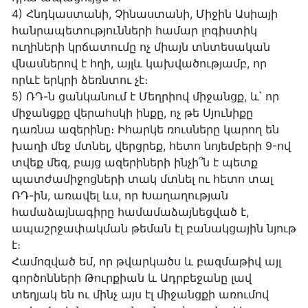
4) Հնդկաստանի, Չինաստանի, Միջին Ասիայի
հանրապետությունների համար լոգիստիկ
ուղիների կրճատումը ոչ միայն տնտեսական
վնասներով է հղի, այլև կախվածությամբ, որ
որևէ երկրի ձեռնտու չէ։
5) ՌԴ-ն ցանկանում է Մեղրիով միջանցք, և՝ որ
միջանցքը վերահսկի ինքը, ոչ թե Սյունիքը
դառնա ազերինը։ Իհարկե ռուսները կարող են
խաղի մեջ մտնել, վերցրեք, հետո նոյեմբերի 9-ով
տվեք մեզ, բայց ազերիների ինչի՞ն է պետք
պատժամիջոցների տակ մտնել ու հետո տալ
ՌԴ-ին, առավել ևս, որ Խաղաղության
համաձայնագիրը համամաձայնեցված է,
ապաշրջափակման թեման էլ բանակցային նյութ
է։
Համոզված եմ, որ թվարկածս և բազմաթիվ այլ
գործոնների Թուրքիան և Ադրբեջանը լավ
տեղյակ են ու մինչ այս էլ միջանցքի առումով