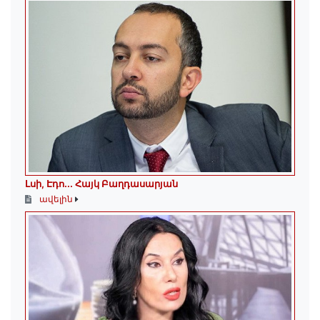
Լսի, Էդո․․․ Հայկ Բաղդասարյան
ավելին