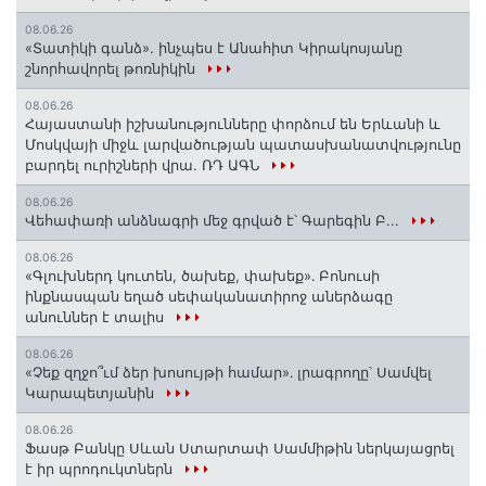
08.06.26
«Տատիկի գանձ». ինչպես է Անահիտ Կիրակոսյանը
շնորհավորել թոռնիկին
08.06.26
Հայաստանի իշխանությունները փորձում են Երևանի և
Մոսկվայի միջև լարվածության պատասխանատվությունը
բարդել ուրիշների վրա. ՌԴ ԱԳՆ
08.06.26
Վեհափառի անձնագրի մեջ գրված է՝ Գարեգին Բ...
08.06.26
«Գլուխներդ կուտեն, ծախեք, փախեք»․ Բոնուսի
ինքնասպան եղած սեփականատիրոջ աներձագը
անուններ է տալիս
08.06.26
«Չեք զղջո՞ւմ ձեր խոսույթի համար»․ լրագրողը՝ Սամվել
Կարապետյանին
08.06.26
Ֆասթ Բանկը Սևան Ստարտափ Սամմիթին ներկայացրել
է իր պրոդուկտներն