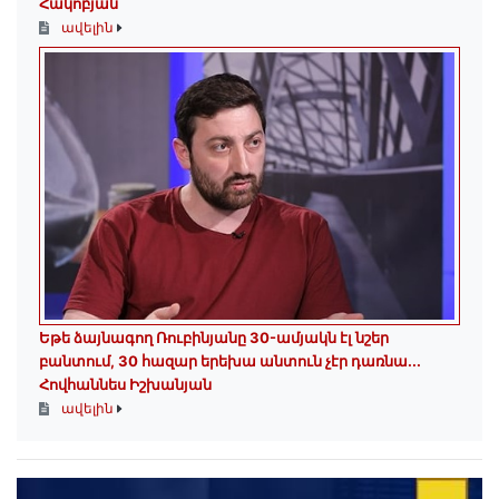
Հակոբյան
ավելին
Եթե ձայնագող Ռուբինյանը 30-ամյակն էլ նշեր
բանտում, 30 հազար երեխա անտուն չէր դառնա․․․
Հովհաննես Իշխանյան
ավելին