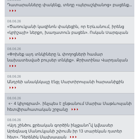
Դատարանները փակենք, տեղը «պերաշկիանոց» բացենք․․․
08.06.26
«Ծառուկյանի կազինոն փակեցին, որ Երևանում, իրենց
«կրիշայի» ներքո, խաղատուն բացեն»․ Ոսկան Սարգսյան
08.06.26
«Փոխեք այդ տնկիները և փողոցների համար
նախատեսված բույսեր տնկեք». Քրիստինա Վարդանյան
08.06.26
Անդրեի անակնկալը Էնջլ Մարտիրոսյանի հարսանիքին
08.06.26
«- 4 կիլոգրամ». ինչպես է ընթանում Մարիա Մաթևոսյանի
հետվիրահատական շրջանը
08.06.26
«Այդ շինծու քրեական գործին ինչքանո՞վ կվնասեր
Արեգնազ Մանուկյանի շփումն իր 13 տարեկան դստեր
հետ»․ Դերենիկ Մալխասյան