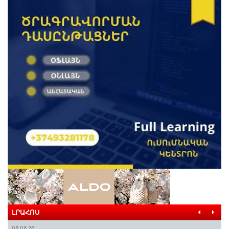
ԼՐԱՀՈՍ
08.06.26