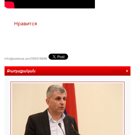
Нравится
info@asekose.am/095519696
Քաղաքական
ավելին