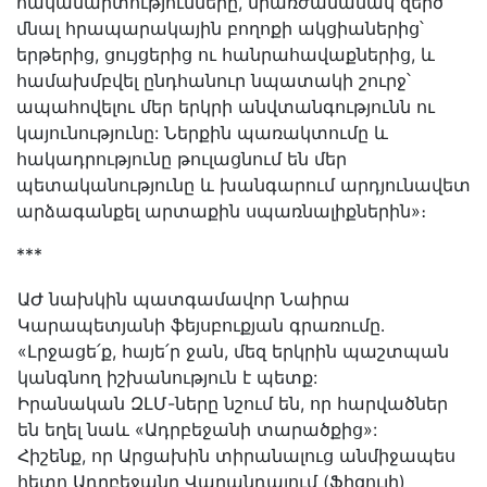
հակամարտությունները, միառժամանակ զերծ
մնալ հրապարակային բողոքի ակցիաներից՝
երթերից, ցույցերից ու հանրահավաքներից, և
համախմբվել ընդհանուր նպատակի շուրջ՝
ապահովելու մեր երկրի անվտանգությունն ու
կայունությունը: Ներքին պառակտումը և
հակադրությունը թուլացնում են մեր
պետականությունը և խանգարում արդյունավետ
արձագանքել արտաքին սպառնալիքներին»։
***
ԱԺ նախկին պատգամավոր Նաիրա
Կարապետյանի ֆեյսբուքյան գրառումը․
«Լրջացե՛ք, հայե՛ր ջան, մեզ երկրին պաշտպան
կանգնող իշխանություն է պետք:
Իրանական ԶԼՄ-ները նշում են, որ հարվածներ
են եղել նաև «Ադրբեջանի տարածքից»:
Հիշենք, որ Արցախին տիրանալուց անմիջապես
հետո Ադրբեջանը Վարանդայում (Ֆիզուլի)