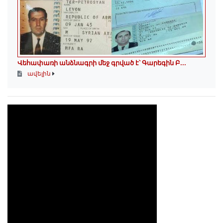
Վեհափառի անձնագրի մեջ գրված է՝ Գարեգին Բ...
ավելին