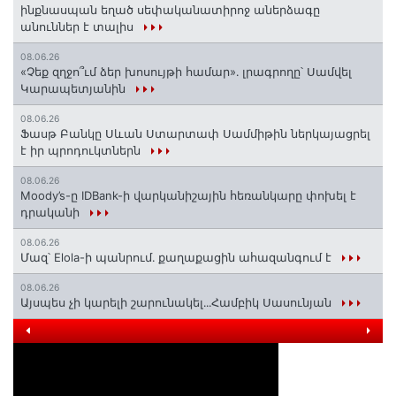
ինքնասպան եղած սեփականատիրոջ աներձագը
անուններ է տալիս
08.06.26
«Չեք զղջո՞ւմ ձեր խոսույթի համար»․ լրագրողը՝ Սամվել
Կարապետյանին
08.06.26
Ֆասթ Բանկը Սևան Ստարտափ Սամմիթին ներկայացրել
է իր պրոդուկտներն
08.06.26
Moody’s-ը IDBank-ի վարկանիշային հեռանկարը փոխել է
դրականի
08.06.26
Մազ՝ Elola-ի պանրում․ քաղաքացին ահազանգում է
08.06.26
Այսպես չի կարելի շարունակել․․․Համբիկ Սասունյան