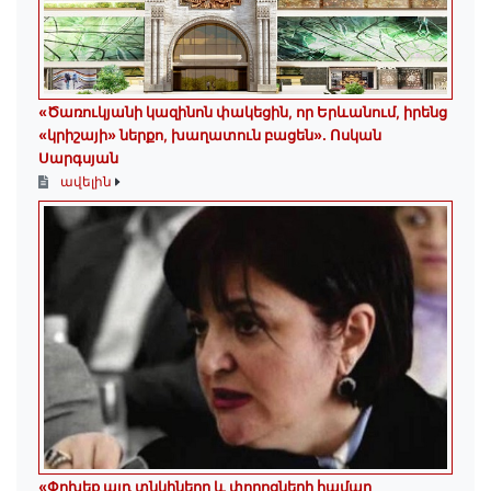
«Ծառուկյանի կազինոն փակեցին, որ Երևանում, իրենց
«կրիշայի» ներքո, խաղատուն բացեն»․ Ոսկան
Սարգսյան
ավելին
«Փոխեք այդ տնկիները և փողոցների համար