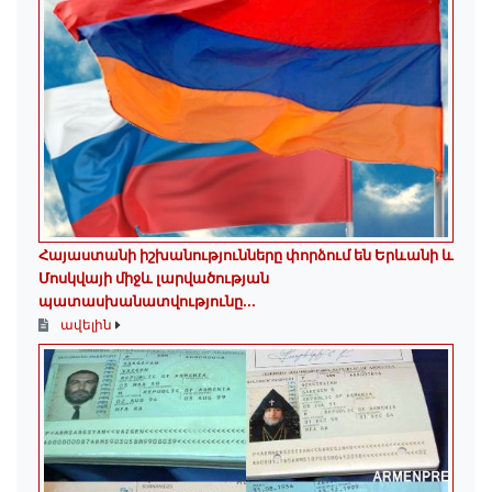
Հայաստանի իշխանությունները փորձում են Երևանի և
Մոսկվայի միջև լարվածության
պատասխանատվությունը...
ավելին