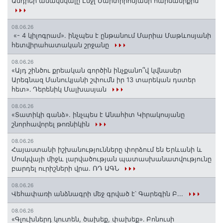
Անդրեի անակնկալը Էնջլ Մարտիրոսյանի հարսանիքին
08.06.26
«- 4 կիլոգրամ». ինչպես է ընթանում Մարիա Մաթևոսյանի
հետվիրահատական շրջանը
08.06.26
«Այդ շինծու քրեական գործին ինչքանո՞վ կվնասեր
Արեգնազ Մանուկյանի շփումն իր 13 տարեկան դստեր
հետ»․ Դերենիկ Մալխասյան
08.06.26
«Տատիկի գանձ». ինչպես է Անահիտ Կիրակոսյանը
շնորհավորել թոռնիկին
08.06.26
Հայաստանի իշխանությունները փորձում են Երևանի և
Մոսկվայի միջև լարվածության պատասխանատվությունը
բարդել ուրիշների վրա. ՌԴ ԱԳՆ
08.06.26
Վեհափառի անձնագրի մեջ գրված է՝ Գարեգին Բ...
08.06.26
«Գլուխներդ կուտեն, ծախեք, փախեք»․ Բոնուսի