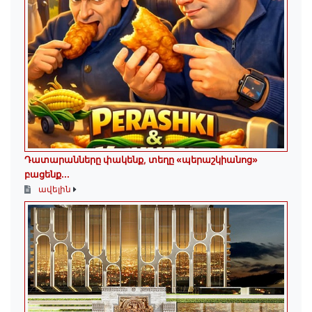
Դատարանները փակենք, տեղը «պերաշկիանոց»
բացենք․․․
ավելին