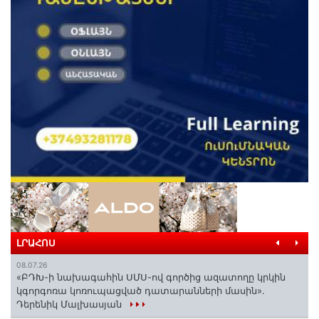
ԼՐԱՀՈՍ
08.07.26
«ԲԴԽ-ի նախագահին ՍՄՍ-ով գործից ազատողը կրկին
կգորգոռա կոռուպացված դատարանների մասին».
Դերենիկ Մալխասյան