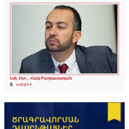
Լսի, Էդո․․․ Հայկ Բաղդասարյան
ավելին