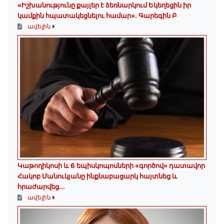
«Իշխանությունը քայլեր է ձեռնարկում Եկեղեցին իր
կամքին հպատակեցնելու համար»․ Գարեգին Բ
ավելին
️Կաթողիկոսի և 6 եպիսկոպոսների «գործով» դատավոր
Հակոբ Մանուկյանը ինքնաբացարկ հայտնեց և
հրաժարվեց...
ավելին