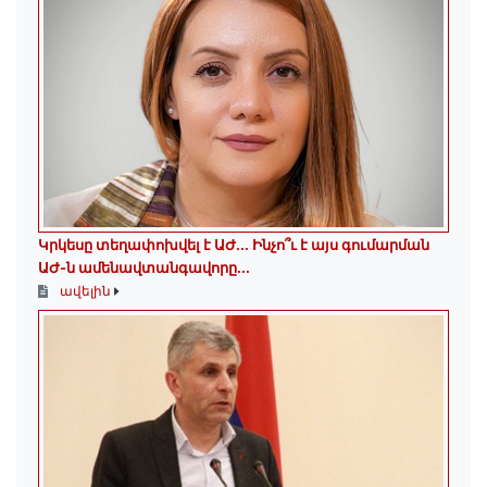
Կրկեսը տեղափոխվել է ԱԺ... Ինչո՞ւ է այս գումարման
ԱԺ-ն ամենավտանգավորը...
ավելին