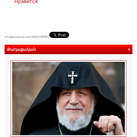
Нравится
info@asekose.am/095519696
Քաղաքական
ավելին