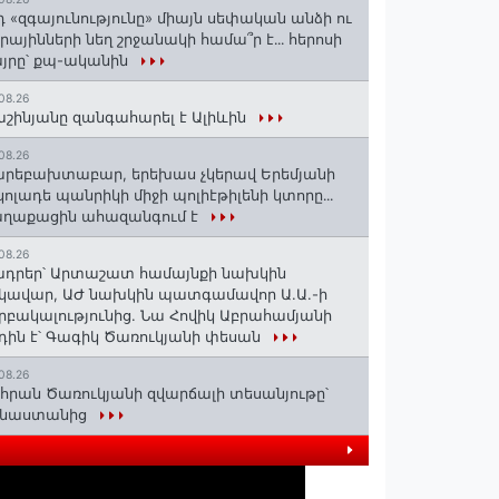
դ «զգայունությունը» միայն սեփական անձի ու
ւրայինների նեղ շրջանակի համա՞ր է․․․ հերոսի
յրը՝ քպ-ականին
08.26
շինյանը զանգահարել է Ալիևին
08.26
րեբախտաբար, երեխաս չկերավ Երեմյանի
կոլադե պանրիկի միջի պոլիէթիլենի կտորը․․․
աղաքացին ահազանգում է
08.26
դրեր՝ Արտաշատ համայնքի նախկին
կավար, ԱԺ նախկին պատգամավոր Ա.Ա.-ի
րբակալությունից. Նա Հովիկ Աբրահամյանի
դին է՝ Գագիկ Ծառուկյանի փեսան
08.26
հրան Ծառուկյանի զվարճալի տեսանյութը՝
ինաստանից