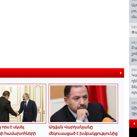
Այ
յո
մա
08.
Փա
08.
Բա
շո
ք
08.
ավելին
Կա
ղե
ձե
որ
08.
Մի
Չ
որս է սկսել
Աղվան Վարդանյանը
նի համախոհների
մեկուսացած է խմբակցությունից