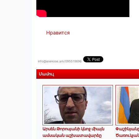
Нравится
info@asekose.am/095519696
Մամուլ
Արսեն Թորոսյանի կնոջ միայն
Փաշինյանը 
ամսական աշխատավարձը
Ծառուկյա