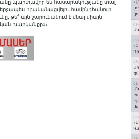
անը պարտավոր են հասարակությանը տալ
«Մ
տե
երջապես իրականացվելու համընդհանուր
կո
 թե՞ այն շարունակում է մնալ միայն
կան խաբկանքը»։
08.
Մա
08.
«Չ
Դի
08.
Սո
զվ
08.
Մն
բա
Ի
մ
08.
«Մ
Վ
08.