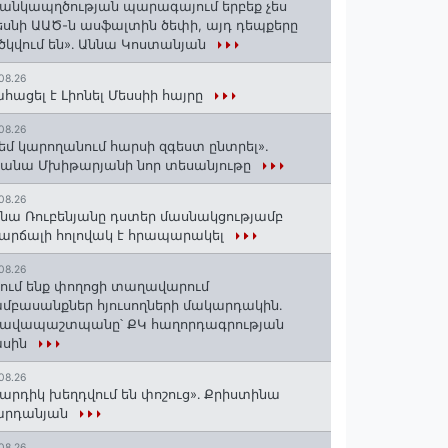
անկապղծության պարագայում երբեք չես
սնի ԱԱԾ-ն ասֆալտին ծեփի, այդ դեպքերը
ծկվում են»․ Աննա Կոստանյան
08.26
հացել է Լիոնել Մեսսիի հայրը
08.26
եմ կարողանում հարսի զգեստ ընտրել».
անա Մխիթարյանի նոր տեսանյութը
08.26
նա Ռուբենյանը դստեր մասնակցությամբ
արճալի հոլովակ է հրապարակել
08.26
ում ենք փողոցի տաղավարում
մբասանքներ հյուսողների մակարդակին․
րավապաշտպանը՝ ՔԿ հաղորդագրության
ասին
08.26
արդիկ խեղդվում են փոշուց»․ Քրիստինա
արդանյան
08.26