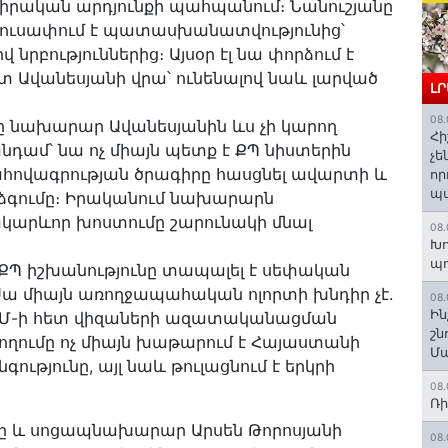
էլ իրական արդյունքի պահպանում։ Նանուշյանը
 խուսափում է պատասխանատվությունից՝
 նրբություններից։ Այսօր էլ նա փորձում է
 Ավանեսյանի վրա՝ ունենալով նաև լարված
Լ
08.
ը նախարար Ավանեսյանին ևս չի կարող
Հի
նդամ՝ նա ոչ միայն պետք է ՔՊ նիստերին
չե
հովագրության ծրագիրը հասցնել ավարտի և
որ
պ
աձգումը։ Իրականում նախարարն
ակարևոր խոստումը շարունակի մնալ
08.
Խո
պ
ր ՔՊ իշխանությունը տապալել է սեփական
Սա միայն առողջապահական ոլորտի խնդիր չէ.
08.
Ին
ԵՄ-ի հետ վիզաների ազատականացման
շն
ղումը ոչ միայն խաթարում է Հայաստանի
Մա
թյունը, այլ նաև թուլացնում է երկրի
08.
Ռի
ը և սոցապնախարար Արսեն Թորոսյանի
08.