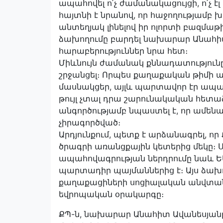
ապահովել ո՛չ ժամանակացույցի, ո՛չ 
հայտնի է նրանով, որ հաջողությամբ
անտեղյակ լինելով իր ոլորտի բազմաթիվ
ձախողումը բարդել նախարար Անահիտ
հարաբերություններ նրա հետ։
Միևնույն ժամանակ քննադատություն
շրջանցել։ Որպես քաղաքական թիմի ա
մասնակցեր, այլև պարտավոր էր ապա
թույլ չտալ դրա շարունակական հետ
անգործությամբ նպաստել է, որ ամեն
չիրագործված։
Արդյունքում, պետք է արձանագրել, ո
ծրագրի առանցքային կետերից մեկը։ 
ապահովագրության ներդրումը նաև 
պարտադիր պայմաններից է։ Այս ձախո
քաղաքացիների սոցիալական անվտանգու
եվրոպական օրակարգը։
ՔՊ-ն, նախարար Անահիտ Ավանեսյան