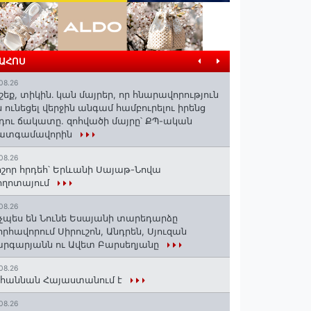
ՐԱՀՈՍ
08.26
շեք, տիկին․ կան մայրեր, որ հնարավորություն
ն ունեցել վերջին անգամ համբուրելու իրենց
դու ճակատը. զոհվածի մայրը՝ ՔՊ-ական
ատգամավորին
08.26
շոր հրդեհ՝ Երևանի Սայաթ-Նովա
ողոտայում
08.26
չպես են Նունե Եսայանի տարեդարձը
որհավորում Սիրուշոն, Անդրեն, Սյուզան
րգարյանն ու Ավետ Բարսեղյանը
08.26
հաննան Հայաստանում է
08.26