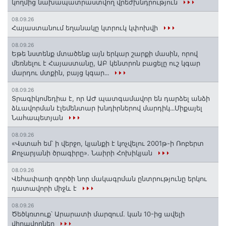
կողմից նախապատրաստվող վրեժխնդրություն
08.09.26
Հայաստանում եղանակը կտրուկ կփոխվի
08.09.26
Եթե նստենք մտածենք այն երկար շարքի մասին, որով
մեռնելու է Հայաստանը, ԱԲ կենտրոն բացելը ուշ կգար
մարդու մտքին, բայց կգար․․․
08.09.26
Տրագիկոմեդիա է, որ ԱԺ պատգամավոր են դարձել անձի
ձևավորման էլեմենտար խնդիրներով մարդիկ․․․Միքայել
Նահապետյան
08.09.26
«Վստահ եմ՝ ի վերջո, կյանքի է կոչվելու 2001թ-ի Ռոբերտ
Քոչարյանի ծրագիրը». Նաիրի Հոխիկյան
08.09.26
Վեհափառի գործի նոր մակագրման ընտրությունը երկու
դատավորի միջև է
08.09.26
Ծեծկռտուք՝ Արարատի մարզում. կան 10-ից ավելի
վիրավորներ