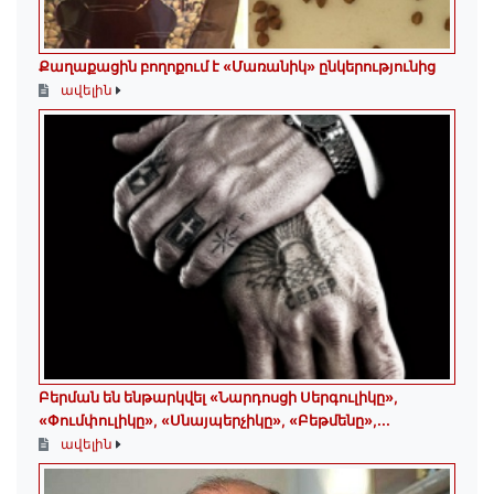
Քաղաքացին բողոքում է «Մառանիկ» ընկերությունից
ավելին
Բերման են ենթարկվել «Նարդոսցի Սերգուլիկը»,
«Փումփուլիկը», «Սնայպերչիկը», «Բեթմենը»,...
ավելին