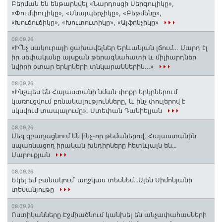
Բերման են ենթարկվել «Նարդոսցի Սերգուլիկը»,
«Փումփուլիկը», «Սնայպերչիկը», «Բեթմենը»,
«Խուճուճիկը», «Խուտուտիկը», «Այֆոնչիկը»
08.09.26
«Ի՞նչ սակուրայի ցախավելներ Երևանյան լճում… Մարդ էլ
իր սեփականը այսքան թերագնահատի և միլիարդներ
նվիրի օտար երկրների տնկարաններին…»
08.09.26
«Ինչպես են Հայաստանի նման փոքր երկրներում
կառուցվում բռնակալությունները, և ինչ փուլերով է
սկսվում տապալումը». Ստեփան Դանիելյան
08.09.26
Մեզ զբաղացնում են ինչ-որ թեմաներով, Հայաստանին
սպառնացող իրական խնդիրները հետևյալն են․․․
Մարուքյան
08.09.26
Եկել եմ բանակում՝ աղջկաս տեսնեմ․․․Ալեն Սիմոնյանի
տեսանյութը
08.09.26
Ոստիկանները Էջմիածնում կանխել են անչափահասների