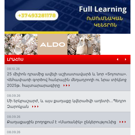
ԼՐԱՀՈՍ
08.10.26
25 միլիոն դրամից ավելի աշխատավարձ և նոր «Տոյոտա»․
Վեհափառի գործով հանրային մեղադրողի ու նրա տիկնոջ
2025թ. հայտարարագիրը
08.09.26
Մի երկրաշարժ, և այս քաղաքը կվերածվի աղետի...Պեդրո
Զարոկյան
08.09.26
Քաղաքացին բողոքում է «Մառանիկ» ընկերությունից
08.09.26