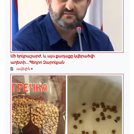
Մի երկրաշարժ, և այս քաղաքը կվերածվի
աղետի...Պեդրո Զարոկյան
ավելին