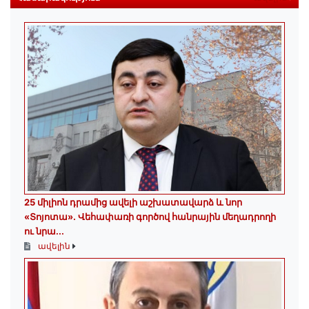
25 միլիոն դրամից ավելի աշխատավարձ և նոր
«Տոյոտա»․ Վեհափառի գործով հանրային մեղադրողի
ու նրա...
ավելին