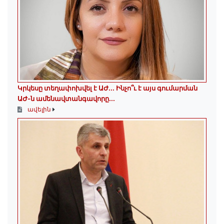
Կրկեսը տեղափոխվել է ԱԺ... Ինչո՞ւ է այս գումարման
ԱԺ-ն ամենավտանգավորը...
ավելին