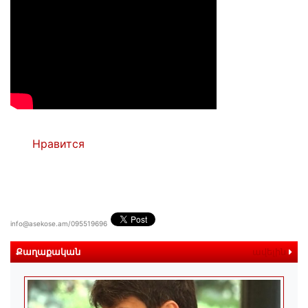
Нравится
info@asekose.am/095519696
Քաղաքական
ավելին