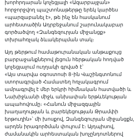
խորհրդարան կոչեցյալի «Ազարբայջան»
հորջորջվող պաշտոնաթերթը երեկ կարծես
«պարզաբանել է», թե ինչ են հասկանում
արհեստածին Ադրբեջանում շարունակաբար
գործածվող «Զանգեզուրյան միջանցք»
տխրահռչակ ձևակերպման տակ։
Այդ թերթում համաթուրանական անթաքույց
բարբաջանքներով լեցուն հերթական հոդված
կոչեցյալում ուղղակի գրված է՝
«Այս տարվա օգոստոսի 8-ին Վաշինգտոնում
ստորագրված Համատեղ հռչակագրում
ամրագրվել է մեր երկրի հիմնական հատվածի և
Նախիջևանի միջև անխափան երթևեկության
ապահովումը։ «Հանուն միջազգային
խաղաղության և բարեկեցության Թրամփի
երթուղին»՝ մի խոսքով, Զանգեզուրյան միջանցքն,
արդեն իրագործման փուլում է։ Այդպիսով,
ժամանակին արհեստական խոչընդոտներով