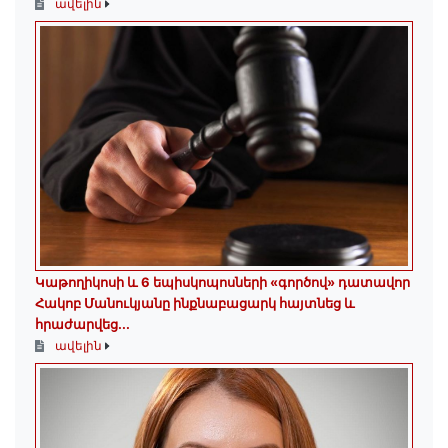
ավելին
️Կաթողիկոսի և 6 եպիսկոպոսների «գործով» դատավոր
Հակոբ Մանուկյանը ինքնաբացարկ հայտնեց և
հրաժարվեց...
ավելին