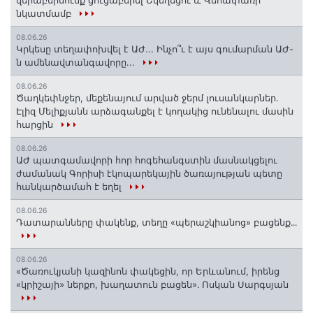
նկատմամբ
08.06.26
Կրկեսը տեղափոխվել է ԱԺ... Ինչո՞ւ է այս գումարման ԱԺ-
ն ամենավտանգավորը...
08.06.26
Ծաղկեփնջեր, մեքենայում արված ջերմ լուսանկարներ.
Էլիզ Մելիքյանն արձագանքել է կողակից ունենալու մասին
հարցին
08.06.26
ԱԺ պատգամավորի հոր հոգեհանգստին մասնակցելու
ժամանակ Գորիսի էկոպարեկային ծառայության պետը
հանկարծամահ է եղել
08.06.26
Դատարանները փակենք, տեղը «պերաշկիանոց» բացենք․․․
08.06.26
«Ծառուկյանի կազինոն փակեցին, որ Երևանում, իրենց
«կրիշայի» ներքո, խաղատուն բացեն»․ Ոսկան Սարգսյան