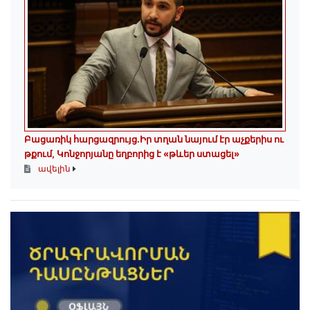
Բացառիկ հարցազրույց.Իր տղան նայում էր աչքերիս ու
թքում, Կոնջորյանը եղբորից է «թևեր ստացել»
ավելին