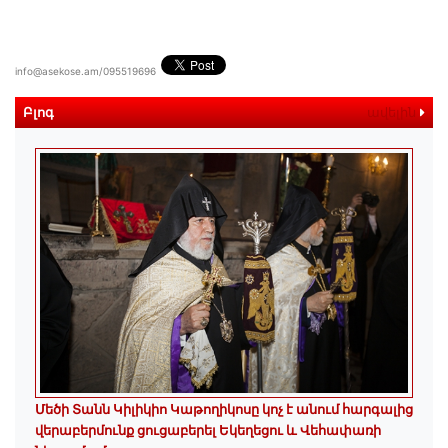
info@asekose.am/095519696
Բլոգ
ավելին
Մեծի Տանն Կիլիկիո Կաթողիկոսը կոչ է անում հարգալից
վերաբերմունք ցուցաբերել Եկեղեցու և Վեհափառի