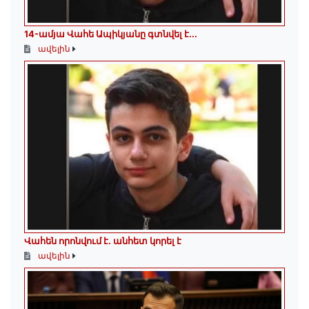
14-ամյա Վահե Ապիկյանը գտնվել է...
ավելին
Վահեն որոնվում է․ անհետ կորել է
ավելին