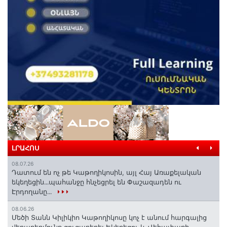
ԼՐԱՀՈՍ
08.07.26
Դատում են ոչ թե Կաթողիկոսին, այլ Հայ Առաքելական
եկեղեցին․․․պահանջը հնչեցրել են Փաշազադեն ու
Էրդողանը․․․
08.06.26
Մեծի Տանն Կիլիկիո Կաթողիկոսը կոչ է անում հարգալից
վերաբերմունք ցուցաբերել Եկեղեցու և Վեհափառի