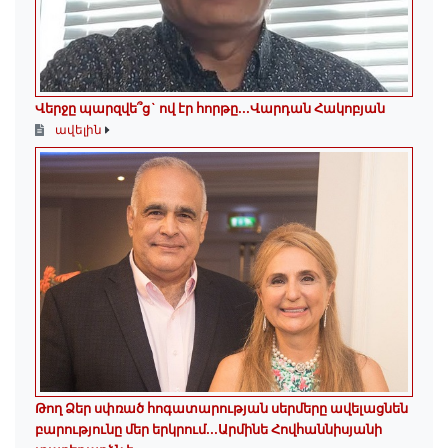
Վերջը պարզվե՞ց` ով էր հորթը...Վարդան Հակոբյան
ավելին
Թող Ձեր սփռած հոգատարության սերմերը ավելացնեն
բարությունը մեր երկրում․․․Արմինե Հովհաննիսյանի