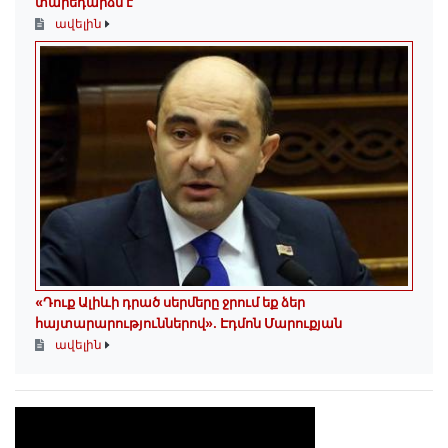
տարեդարձն է
ավելին
«Դուք Ալիևի դրած սերմերը ջրում եք ձեր
հայտարարություններով»․ Էդմոն Մարուքյան
ավելին