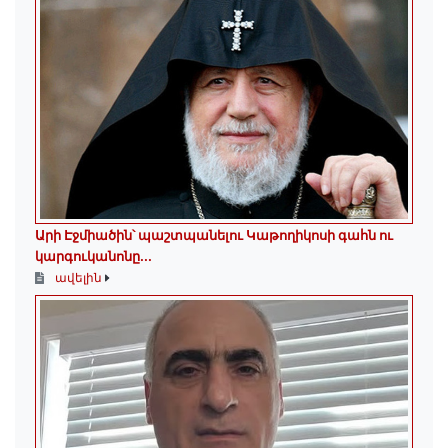
Արի Էջմիածին՝ պաշտպանելու Կաթողիկոսի գահն ու
կարգուկանոնը...
ավելին