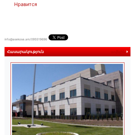
Нравится
info@asekose.am/095519696
Հասարակություն
ավելին