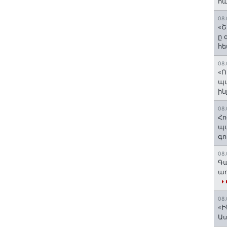
հա
08.
«Շ
ը 
հե
08.
«Ո
պ
ին
08.
Հո
պա
գո
08.
Գա
առ
08.
«Ի
Ա