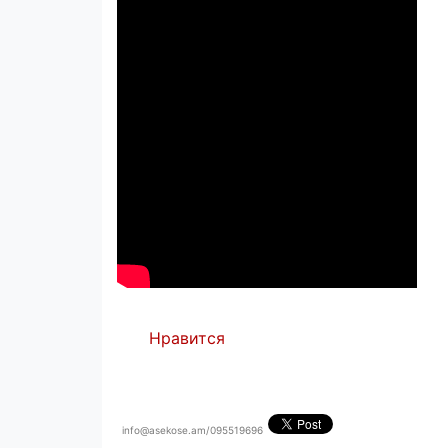
Нравится
info@asekose.am/095519696