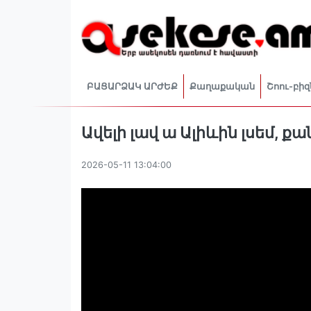
ԲԱՑԱՐՁԱԿ ԱՐԺԵՔ
Քաղաքական
Շոու-բիզ
Ավելի լավ ա Ալիևին լսեմ, 
2026-05-11 13:04:00