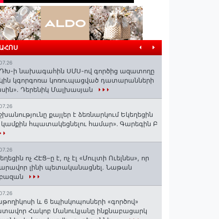
ՐԱՀՈՍ
07.26
ԴԽ-ի նախագահին ՍՄՍ-ով գործից ազատողը
կին կգորգոռա կոռուպացված դատարանների
սին». Դերենիկ Մալխասյան
07.26
շխանությունը քայլեր է ձեռնարկում Եկեղեցին
 կամքին հպատակեցնելու համար»․ Գարեգին Բ
07.26
եղեցին ոչ ՀԷՑ–ը է, ոչ էլ «Մուլտի Ուելնես», որ
արավոր լինի պետականացնել. Նաթան
րբազան
07.26
աթողիկոսի և 6 եպիսկոպոսների «գործով»
տավոր Հակոբ Մանուկյանը ինքնաբացարկ