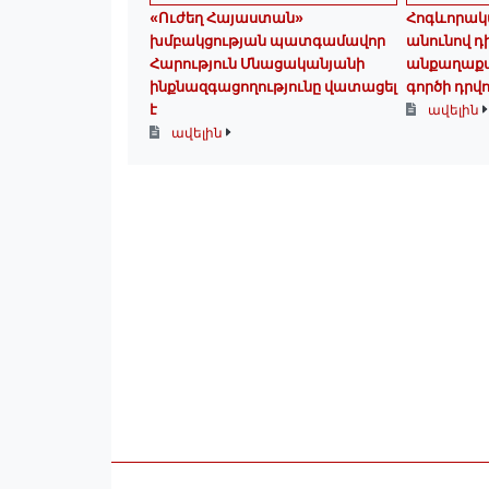
«Ուժեղ Հայաստան»
Հոգևորակ
խմբակցության պատգամավոր
անունով դ
Հարություն Մնացականյանի
անքաղաքավ
ինքնազգացողությունը վատացել
գործի դրվո
է
ավելին
ավելին