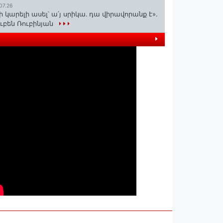
07.26
ի կարելի ասել՝ ա՛յ սրիկա․ դա վիրավորանք է»․
ւբեն Ռուբինյան