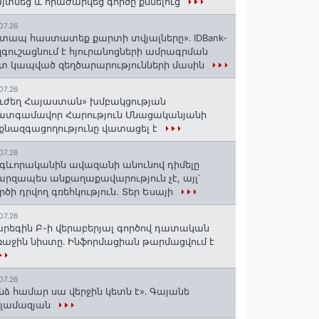
յտնեց և հրաժարվեց գործը քննելուց
07.26
տապ հաստատեք քարտի տվյալները»․ IDBank-
զգուշացնում է հյուրանոցների ամրագրման
տ կապված զեղծարարությունների մասին
07.26
ւժեղ Հայաստան» խմբակցության
ատգամավոր Հարություն Մնացականյանի
քնազգացողությունը վատացել է
07.26
գևորականին ավազանի անունով դիմելը
րզապես անքաղաքավարություն չէ, այլ՝
րծի դրվող գռեհկություն. Տեր Եսայի
07.26
րեգին Բ-ի վերաբերյալ գործով դատական
աջին նիստը․ Ինֆորմացիան թարմացվում է
07.26
նձ համար սա վերջին կետն է»․ Գայանե
սլամազյան