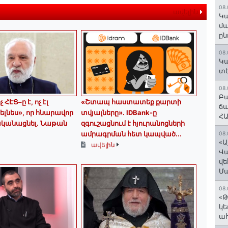
08.
ավելին
Կա
մա
ըն
08.
Կա
տե
08.
Բա
 ՀԷՑ–ը է, ոչ էլ
«Շտապ հաստատեք քարտի
ճա
ելնես», որ հնարավոր
տվյալները»․ IDBank-ը
ՀԱ
ականացնել. Նաթան
զգուշացնում է հյուրանոցների
ամրագրման հետ կապված...
08.
«Ա
ավելին
Վ
վե
Մ
08.
«Թ
կե
ահ