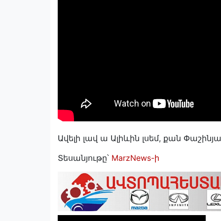
Ավելի լավ ա Ալիևին լսեմ, քան Փաշինյ
Տեսանյութը՝
MarzNews-ի