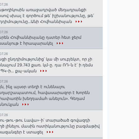
07.26
թողիկոսին առաջադրված մեղադրանքի
սով սխալ է գործում թե՛ իշխանությունը, թե՛
դդիմությունը․․․Անի Հովհաննիսյան
07.26
րեն Հովհաննիսյանը դստեր հետ ջերմ
սանյութ է հրապարակել
07.26
ցի ընդդիմությունից՝ կա մի սուբյեկտ, որ չի
նաչում 29.743 քառ. կմ-ը. դա ՌԴ-ն է՝ ի դեմս
ՊԿ-ի․․. քպ-ական
07.26
յն, ինչ այսօր տեղի է ունենալու
աղարշապատում, հավասարազոր է Խորեն
հափառին խեղդամահ անելուն»․ Գեղամ
անուկյան
07.26
ու-թու-թու Լավա»-ի՝ տարածած գովազդի
ղծ լինելու մասին ոստիկանությունը բազմաթիվ
ազանգեր է ստացել