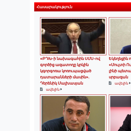
Հասարակություն
«ԲԴԽ-ի նախագահին ՍՄՍ-ով
Եկեղեցին ոչ
գործից ազատողը կրկին
«Մուլտի Ու
կգորգոռա կոռուպացված
լինի պետ
դատարանների մասին».
սրբազան
Դերենիկ Մալխասյան
ավելին
ավելին