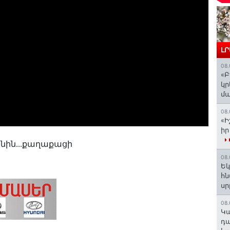
Լ
08.
«Բ
կր
մա
08.
«Ի
իր
անին․․․քաղաքացի
08.
Եկ
հն
ս
08.
️Կ
դա