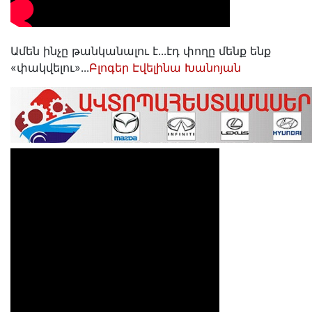
Ամեն ինչը թանկանալու է․․․էդ փողը մենք ենք
«փակվելու»․․․
Բլոգեր Էվելինա Խանոյան