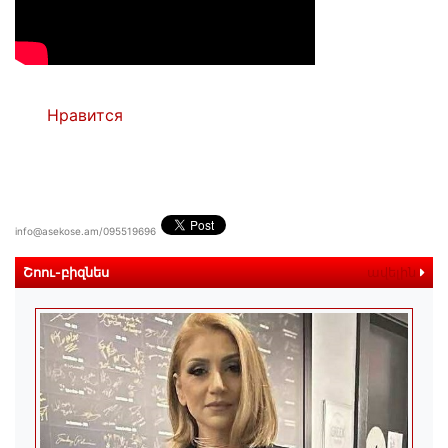
Нравится
info@asekose.am/095519696
Շոու-բիզնես
ավելին