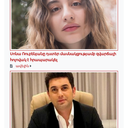
Սոնա Ռուբենյանը դստեր մասնակցությամբ զվարճալի
հոլովակ է հրապարակել
ավելին