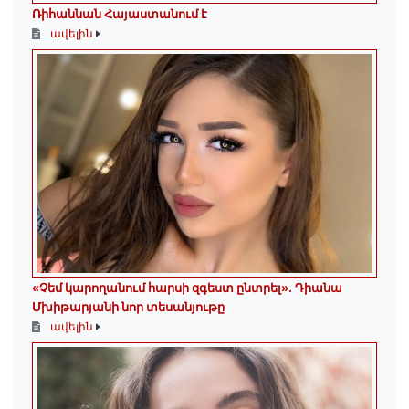
Ռիհաննան Հայաստանում է
ավելին
«Չեմ կարողանում հարսի զգեստ ընտրել». Դիանա
Մխիթարյանի նոր տեսանյութը
ավելին