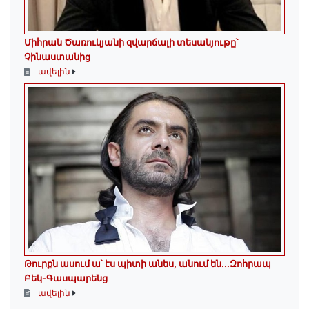
Միհրան Ծառուկյանի զվարճալի տեսանյութը՝
Չինաստանից
ավելին
Թուրքն ասում ա՝ էս պիտի անես, անում են․․․Զոհրապ
Բեկ-Գասպարենց
ավելին