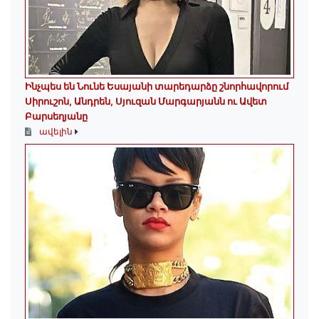
Ինչպես են Նունե Եսայանի տարեդարձը շնորհավորում
Սիրուշոն, Անդրեն, Սյուզան Մարգարյանն ու Ավետ
Բարսեղյանը
ավելին