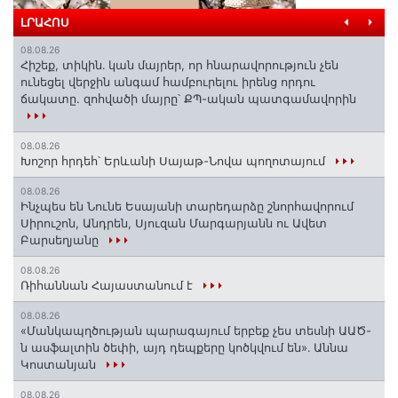
ԼՐԱՀՈՍ
08.08.26
Հիշեք, տիկին․ կան մայրեր, որ հնարավորություն չեն
ունեցել վերջին անգամ համբուրելու իրենց որդու
ճակատը. զոհվածի մայրը՝ ՔՊ-ական պատգամավորին
08.08.26
Խոշոր հրդեհ՝ Երևանի Սայաթ-Նովա պողոտայում
08.08.26
Ինչպես են Նունե Եսայանի տարեդարձը շնորհավորում
Սիրուշոն, Անդրեն, Սյուզան Մարգարյանն ու Ավետ
Բարսեղյանը
08.08.26
Ռիհաննան Հայաստանում է
08.08.26
«Մանկապղծության պարագայում երբեք չես տեսնի ԱԱԾ-
ն ասֆալտին ծեփի, այդ դեպքերը կոծկվում են»․ Աննա
Կոստանյան
08.08.26