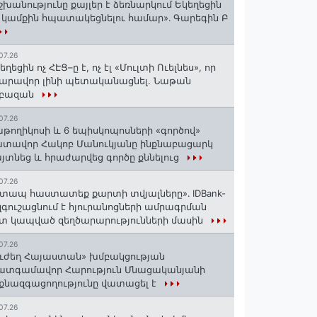
շխանությունը քայլեր է ձեռնարկում Եկեղեցին
 կամքին հպատակեցնելու համար»․ Գարեգին Բ
07.26
եղեցին ոչ ՀԷՑ–ը է, ոչ էլ «Մուլտի Ուելնես», որ
արավոր լինի պետականացնել. Նաթան
րբազան
07.26
աթողիկոսի և 6 եպիսկոպոսների «գործով»
տավոր Հակոբ Մանուկյանը ինքնաբացարկ
յտնեց և հրաժարվեց գործը քննելուց
07.26
տապ հաստատեք քարտի տվյալները»․ IDBank-
զգուշացնում է հյուրանոցների ամրագրման
տ կապված զեղծարարությունների մասին
07.26
ւժեղ Հայաստան» խմբակցության
ատգամավոր Հարություն Մնացականյանի
քնազգացողությունը վատացել է
07.26