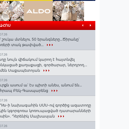
ՐԱՀՈՍ
07.26
 շուկա մտնելու 50 երանգները․․․Ծիրանը՝
ռերի տակ թափված․․․
07.26
ղը նույն վիճակում կարող է հայտնվել
նկացած քաղաքացի, գործարար, ներդրող.․․
րմեն Սաքապետոյան
07.26
ւրքն ասում ա՝ էս պիտի անես, անում են․․․
ոհրապ Բեկ-Գասպարենց
07.26
ԴԽ-ի նախագահին ՍՄՍ-ով գործից ազատողը
կին կգորգոռա կոռուպացված դատարանների
սին». Դերենիկ Մալխասյան
07.26