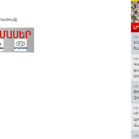
գրառումը
Լ
08.
ԵՄ
ծա
08.
Վա
ցա
Ա
08.
Թո
Զ
08.
«Բ
կր
մա
08.