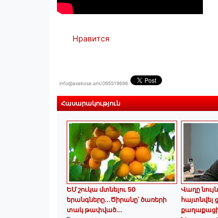
Нравится
info@asekose.am/095519696
Հասարակություն
ԵՄ շուկա մտնելու 50
Վաղը նույն
երանգները․․․Ծիրանը՝ ծառերի
հայտնվել
տակ թափված․․․
քաղաքացի