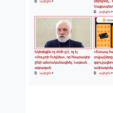
ներդրող.․․
ավելին
Սաքապետ
ավելին
Եկեղեցին ոչ ՀԷՑ–ը է, ոչ էլ
«Շտապ հ
«Մուլտի Ուելնես», որ հնարավոր
տվյալները»
լինի պետականացնել. Նաթան
զգուշացնու
սրբազան
ամրագրմա
ավելին
ավելին