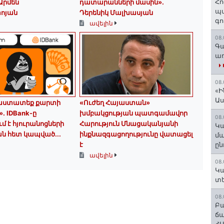
Հո
 Արմեն
դատարանների մասին».
պա
ոյան
Դերենիկ Մալխասյան
գո
ավելին
08.
Գա
առ
08.
«Ի
Ա
աստատեք քարտի
«Ուժեղ Հայաստան»
․ IDBank-ը
խմբակցության պատգամավոր
08.
մ է հյուրանոցների
Հարություն Մնացականյանի
Կա
ն հետ կապված...
ինքնազգացողությունը վատացել
մա
է
ըն
ավելին
08.
Կա
տե
08.
Բա
ճա