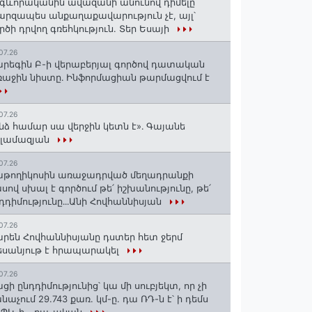
գևորականին ավազանի անունով դիմելը
րզապես անքաղաքավարություն չէ, այլ՝
րծի դրվող գռեհկություն. Տեր Եսայի
07.26
րեգին Բ-ի վերաբերյալ գործով դատական
աջին նիստը․ Ինֆորմացիան թարմացվում է
07.26
նձ համար սա վերջին կետն է»․ Գայանե
սլամազյան
07.26
թողիկոսին առաջադրված մեղադրանքի
սով սխալ է գործում թե՛ իշխանությունը, թե՛
դդիմությունը․․․Անի Հովհաննիսյան
07.26
րեն Հովհաննիսյանը դստեր հետ ջերմ
սանյութ է հրապարակել
07.26
ցի ընդդիմությունից՝ կա մի սուբյեկտ, որ չի
նաչում 29.743 քառ. կմ-ը. դա ՌԴ-ն է՝ ի դեմս