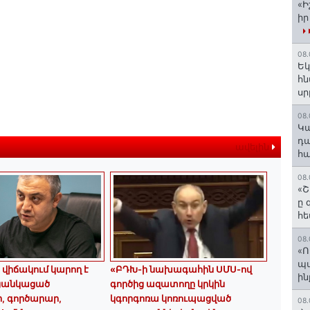
«Ի
իր
08.
Եկ
հն
ս
08.
️Կ
դա
ավելին
հա
08.
«Շ
ը 
հե
08.
«Ո
պ
 վիճակում կարող է
«ԲԴԽ-ի նախագահին ՍՄՍ-ով
ին
 ցանկացած
գործից ազատողը կրկին
, գործարար,
կգորգոռա կոռուպացված
08.