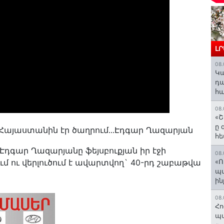
Լ
08.
️Կ
դա
հա
08.
«Շ
ը 
 Հայաստանին էր ծաղրում․․․Էդգար Ղազարյան
հե
գար Ղազարյանը ֆեյսբուքյան իր էջի
08.
մ ու վերլուծում է ավարտվող` 40-րդ շաբաթվա
«Ո
պ
ին
08.
Հո
պա