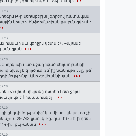
րծի դրվող գռեհկություն. Տեր Եսայի
07.26
րեգին Բ-ի վերաբերյալ գործով դատական
աջին նիստը․ Ինֆորմացիան թարմացվում է
07.26
նձ համար սա վերջին կետն է»․ Գայանե
սլամազյան
07.26
թողիկոսին առաջադրված մեղադրանքի
սով սխալ է գործում թե՛ իշխանությունը, թե՛
դդիմությունը․․․Անի Հովհաննիսյան
07.26
րեն Հովհաննիսյանը դստեր հետ ջերմ
սանյութ է հրապարակել
07.26
ցի ընդդիմությունից՝ կա մի սուբյեկտ, որ չի
նաչում 29.743 քառ. կմ-ը. դա ՌԴ-ն է՝ ի դեմս
ՊԿ-ի․․. քպ-ական
07.26