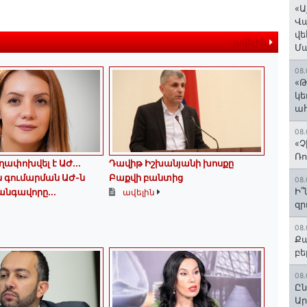
«Ա
Վ
վե
ավելին
Մ
08.
«Թ
կե
ահ
08.
«Չ
Ռո
ղափոխվել է ԱԺ...
Դավիթ Իշխանյանի խոսքը
յս գումարման ԱԺ-ն
Բաքվի բանտից
08.
Ի՞
նգավորը...
ավելին
զր
08.
Քա
բե
08.
Ըն
Ար