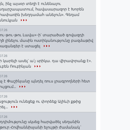
յն, ինչ այսօր տեղի է ունենալու
աղարշապատում, հավասարազոր է Խորեն
հափառին խեղդամահ անելուն»․ Գեղամ
անուկյան
07.26
ու-թու-թու Լավա»-ի՝ տարածած գովազդի
ղծ լինելու մասին ոստիկանությունը բազմաթիվ
ազանգեր է ստացել
07.26
ի կարելի ասել՝ ա՛յ սրիկա․ դա վիրավորանք է»․
ւբեն Ռուբինյան
07.26
նչ է Փաշինյանը պնդել ռուս լրագրողների հետ
ույցում․․․
07.26
ջություն ունեցեք ու փորձեք Ալիևի քթից
րել․․․
07.26
դդիմությունը սկսեց հարվածել սեղանին
թուր Հովհաննիսյանի ելույթի ժամանակ`