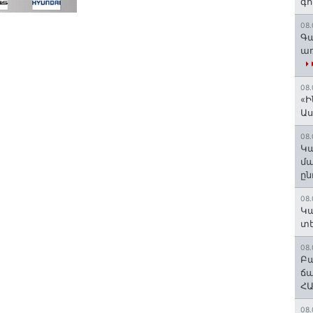
գո
08.
Գա
առ
08.
«Ի
Ա
08.
Կա
մա
ըն
08.
Կա
տե
08.
Բա
ճա
ՀԱ
08.