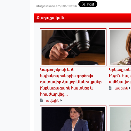
info@asekose.am/095519696
Քաղաքական
️Կաթողիկոսի և 6
Կրկեսը տե
եպիսկոպոսների «գործով»
Ինչո՞ւ է ա
դատավոր Հակոբ Մանուկյանը
ամենավտա
ինքնաբացարկ հայտնեց և
ավելին
հրաժարվեց...
ավելին