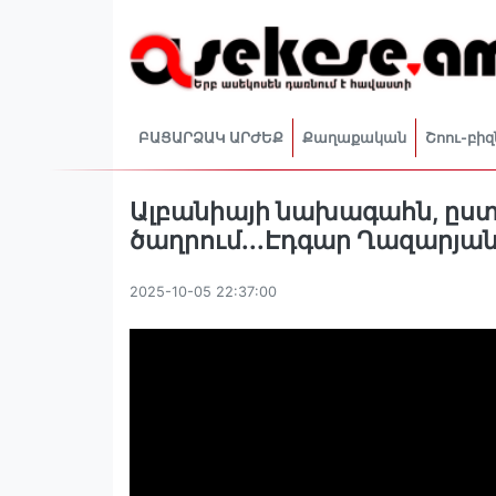
ԲԱՑԱՐՁԱԿ ԱՐԺԵՔ
Քաղաքական
Շոու-բիզ
Ալբանիայի նախագահն, ըստ 
ծաղրում․․․Էդգար Ղազարյա
2025-10-05 22:37:00