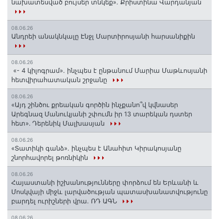
նախատեսված բույսեր տնկեք». Քրիստինա Վարդանյան
08.06.26
Անդրեի անակնկալը Էնջլ Մարտիրոսյանի հարսանիքին
08.06.26
«- 4 կիլոգրամ». ինչպես է ընթանում Մարիա Մաթևոսյանի
հետվիրահատական շրջանը
08.06.26
«Այդ շինծու քրեական գործին ինչքանո՞վ կվնասեր
Արեգնազ Մանուկյանի շփումն իր 13 տարեկան դստեր
հետ»․ Դերենիկ Մալխասյան
08.06.26
«Տատիկի գանձ». ինչպես է Անահիտ Կիրակոսյանը
շնորհավորել թոռնիկին
08.06.26
Հայաստանի իշխանությունները փորձում են Երևանի և
Մոսկվայի միջև լարվածության պատասխանատվությունը
բարդել ուրիշների վրա. ՌԴ ԱԳՆ
08.06.26