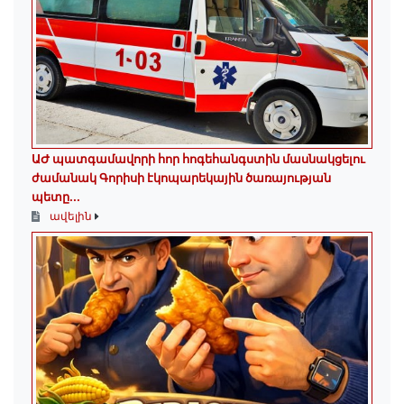
ԱԺ պատգամավորի հոր հոգեհանգստին մասնակցելու
ժամանակ Գորիսի էկոպարեկային ծառայության
պետը...
ավելին