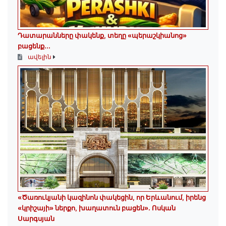
Դատարանները փակենք, տեղը «պերաշկիանոց»
բացենք․․․
ավելին
«Ծառուկյանի կազինոն փակեցին, որ Երևանում, իրենց
«կրիշայի» ներքո, խաղատուն բացեն»․ Ոսկան
Սարգսյան