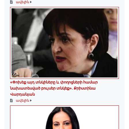
ավելին
«Փոխեք այդ տնկիները և փողոցների համար
նախատեսված բույսեր տնկեք». Քրիստինա
Վարդանյան
ավելին