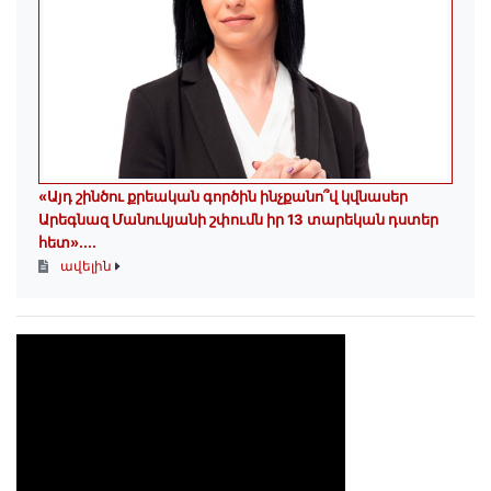
«Այդ շինծու քրեական գործին ինչքանո՞վ կվնասեր
Արեգնազ Մանուկյանի շփումն իր 13 տարեկան դստեր
հետ»․...
ավելին