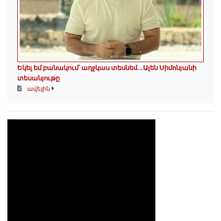
Եկել եմ բանակում՝ աղջկաս տեսնեմ․․․Ալեն Սիմոնյանի
տեսանյութը
ավելին