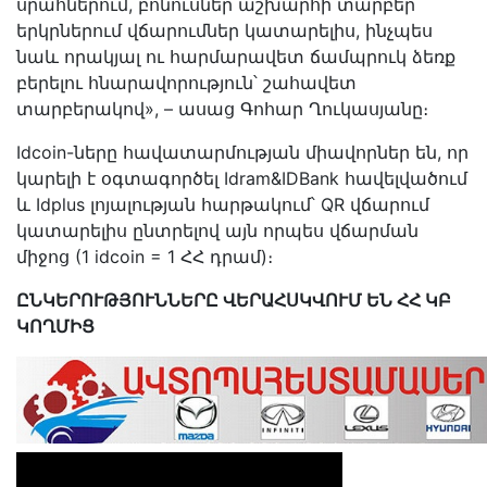
սրահներում, բոնուսներ աշխարհի տարբեր
երկրներում վճարումներ կատարելիս, ինչպես
նաև որակյալ ու հարմարավետ ճամպրուկ ձեռք
բերելու հնարավորություն՝ շահավետ
տարբերակով», – ասաց Գոհար Ղուկասյանը։
Idcoin-ները հավատարմության միավորներ են, որ
կարելի է օգտագործել Idram&IDBank հավելվածում
և Idplus լոյալության հարթակում՝ QR վճարում
կատարելիս ընտրելով այն որպես վճարման
միջոց (1 idcoin = 1 ՀՀ դրամ)։
ԸՆԿԵՐՈՒԹՅՈՒՆՆԵՐԸ ՎԵՐԱՀՍԿՎՈՒՄ ԵՆ ՀՀ ԿԲ
ԿՈՂՄԻՑ