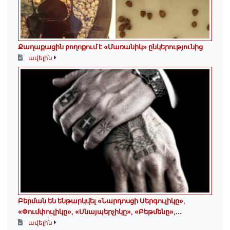
Քաղաքացին բողոքում է «Մառանիկ» ընկերությունից
ավելին
Բերման են ենթարկվել «Նարդոսցի Սերգուլիկը»,
«Փումփուլիկը», «Սնայպերչիկը», «Բեթմենը»,...
ավելին