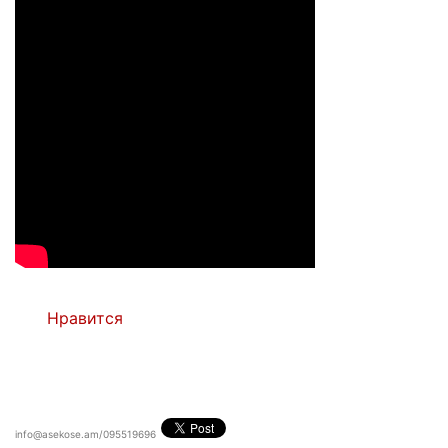
Нравится
info@asekose.am/095519696