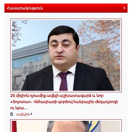
Հասարակություն
ավելին
25 միլիոն դրամից ավելի աշխատավարձ և նոր
«Տոյոտա»․ Վեհափառի գործով հանրային մեղադրողի
ու նրա...
ավելին