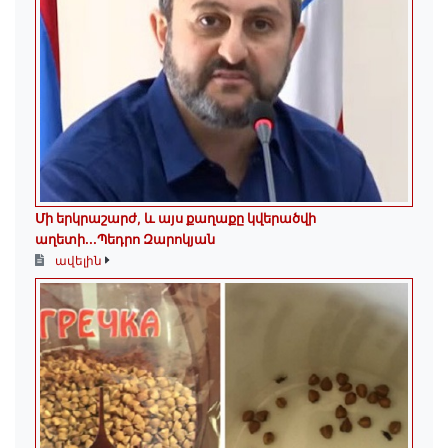
Մի երկրաշարժ, և այս քաղաքը կվերածվի
աղետի...Պեդրո Զարոկյան
ավելին