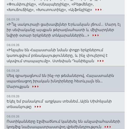
«Փումփուլիկը», «Սնայպերչիկը», «Բեթմենը»,
«Խուճուճիկը», «Խուտուտիկը», «Այֆոնչիկը»
08.09.26
«Ի՞նչ սակուրայի ցախավելներ Երևանյան լճում… Մարդ էլ
իր սեփականը այսքան թերագնահատի և միլիարդներ
նվիրի օտար երկրների տնկարաններին…»
08.09.26
«Ինչպես են Հայաստանի նման փոքր երկրներում
կառուցվում բռնակալությունները, և ինչ փուլերով է
սկսվում տապալումը». Ստեփան Դանիելյան
08.09.26
Մեզ զբաղացնում են ինչ-որ թեմաներով, Հայաստանին
սպառնացող իրական խնդիրները հետևյալն են․․․
Մարուքյան
08.09.26
Եկել եմ բանակում՝ աղջկաս տեսնեմ․․․Ալեն Սիմոնյանի
տեսանյութը
08.09.26
Ոստիկանները Էջմիածնում կանխել են անչափահասների
կողմից նախապատրաստվող վրեժխնդրություն