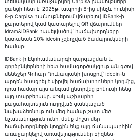
տեսականի առաջարկող Carpisa խանութների
ցանցի հետ է։ 2025թ․ ապրիլի 8-ից մինչև հունիսի
8-ը Carpisa խանութներում վճարելով IDBank-ի
քարտերով կամ կատարելով QR վճարումներ
Idram&IDBank հավելվածով՝ հաճախորդները
կստանան 20% idcoin չզեղչված ճամպրուկների
համար։
IDBank-ի Էկոհամակարգի զարգացման և
գործընկերների հետ համագործակցության գծով
մենեջեր Գոհար Ղուկասյանի խոսքով՝ idcoin-ն
արդեն հասցրել է սիրվել հաճախորդների կողմից,
դրա համար այս անգամ ընտրվեց բոնուսի հենց
այդ տարբերակը․ «Իսկ աշխարհը
բացահայտելուն ուղղված ցանկացած
նախաձեռնություն մեզ համար շատ մեծ
նշանակություն ունի․ մենք միշտ մեր
հաճախորդների կողքին ենք այդ ճանապարհին՝
առաջարկելով առավելություններ բիզնես-