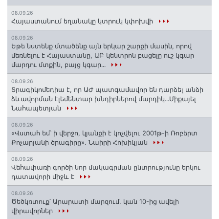
08.09.26
Հայաստանում եղանակը կտրուկ կփոխվի
08.09.26
Եթե նստենք մտածենք այն երկար շարքի մասին, որով
մեռնելու է Հայաստանը, ԱԲ կենտրոն բացելը ուշ կգար
մարդու մտքին, բայց կգար․․․
08.09.26
Տրագիկոմեդիա է, որ ԱԺ պատգամավոր են դարձել անձի
ձևավորման էլեմենտար խնդիրներով մարդիկ․․․Միքայել
Նահապետյան
08.09.26
«Վստահ եմ՝ ի վերջո, կյանքի է կոչվելու 2001թ-ի Ռոբերտ
Քոչարյանի ծրագիրը». Նաիրի Հոխիկյան
08.09.26
Վեհափառի գործի նոր մակագրման ընտրությունը երկու
դատավորի միջև է
08.09.26
Ծեծկռտուք՝ Արարատի մարզում. կան 10-ից ավելի
վիրավորներ