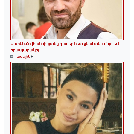
Կարեն Հովհաննիսյանը դստեր հետ ջերմ տեսանյութ է
հրապարակել
ավելին