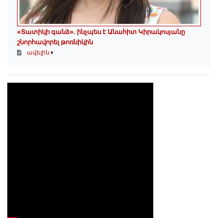
«Տատիկի գանձ». ինչպես է Անահիտ Կիրակոսյանը
շնորհավորել թոռնիկին
ավելին