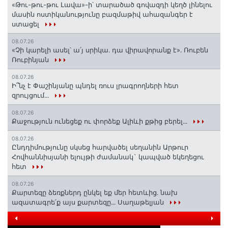
«Թու-թու-թու Լավա»-ի՝ տարածած գովազդի կեղծ լինելու
մասին ոստիկանությունը բազմաթիվ ահազանգեր է
ստացել
08.07.26
«Չի կարելի ասել՝ ա՛յ սրիկա․ դա վիրավորանք է»․ Ռուբեն
Ռուբինյան
08.07.26
Ի՞նչ է Փաշինյանը պնդել ռուս լրագրողների հետ
զրույցում․․․
08.07.26
Քաջություն ունեցեք ու փորձեք Ալիևի քթից բերել․․․
08.07.26
Ընդդիմությունը սկսեց հարվածել սեղանին Արթուր
Հովհաննիսյանի ելույթի ժամանակ` կապված եկեղեցու
հետ
08.07.26
Քարտեզը ձեռքներդ ընկել եք մեր հետևից․ նախ
ազատագրե՛ք այս քարտեզը․․․ Սաղաթելյան