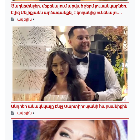
Ծաղկեփնջեր, մեքենայում արված ջերմ լուսանկարներ.
Էլիզ Մելիքյանն արձագանքել է կողակից ունենալու...
ավելին
Անդրեի անակնկալը Էնջլ Մարտիրոսյանի հարսանիքին
ավելին