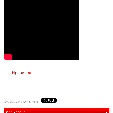
Нравится
info@asekose.am/095519696
Շոու-բիզնես
ավելին