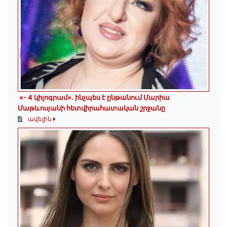
«- 4 կիլոգրամ». ինչպես է ընթանում Մարիա
Մաթևոսյանի հետվիրահատական շրջանը
ավելին