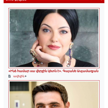
«Ինձ համար սա վերջին կետն է»․ Գայանե Ասլամազյան
ավելին